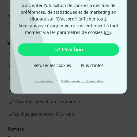
d'accepter l'utilisation de cookies à des fins de
préférences, de statistiques et de marketing en
Réglez de manière sûre et sécurisée par Virement
cliquant sur "D'accord!" (
afficher tout
).
(IBAN/BIC), PayPal, Amazon Pay,
Klarna Payer Maintenant
,
Vous pouvez révoquer votre consentement à tout
Klarna Payer en 3 fois
ou Carte de crédit.
moment via les paramètres de cookies (
ici
).
Vos avantages
C'est bon
Ga­ran­tie Thomann 3 ans
Garantie 30 jours satisfait ou remboursé
Refuser les cookies
Plus d´infos
Service de réparation
·
Infos légales
Politique de confidentialité
Conseils d'experts en la matière
Garantie satisfait ou remboursé
Le plus grand stock d'Europe
Service