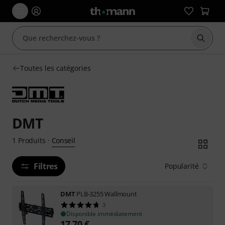
Démarr
Toutes les catégories
DMT
Conseil
1
Produits
·
Filtres
Popularité
DMT
PLB-3255 Wallmount
3
Disponible immédiatement
17,70
€