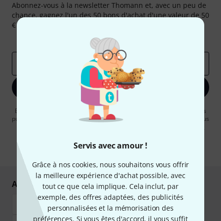
Abonnez-vous à la newsletter Thomann et, avec un peu de
chance, gagnez l'un des 50 bons d'achat d'une valeur de 50
€ chacun!
Articles inspirants
Deals
Aperçus Thomann
Adresse e-mail
*
S'inscrire maintenant
En cliquant sur "S'inscrire maintenant", vous acceptez de recevoir des
publicités par e-mail. La désinscription est possible à tout moment. Vous
pouvez trouver plus d'informations à ce sujet dans notre
Politique de
confidentialité
.
Servis avec amour !
* Requis
Grâce à nos cookies, nous souhaitons vous offrir
la meilleure expérience d'achat possible, avec
Achetez et payez en toute sécurité
tout ce que cela implique. Cela inclut, par
exemple, des offres adaptées, des publicités
personnalisées et la mémorisation des
préférences. Si vous êtes d'accord, il vous suffit