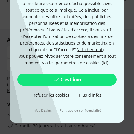
publicités par e-mail. La désinscription est possible à tout moment. Vous
la meilleure expérience d'achat possible, avec
pouvez trouver plus d'informations à ce sujet dans notre
Politique de
tout ce que cela implique. Cela inclut, par
confidentialité
.
exemple, des offres adaptées, des publicités
* Requis
personnalisées et la mémorisation des
préférences. Si vous êtes d'accord, il vous suffit
d'accepter l'utilisation de cookies à des fins de
Achetez et payez en toute sécurité
préférences, de statistiques et de marketing en
cliquant sur "D'accord!" (
afficher tout
).
Vous pouvez révoquer votre consentement à tout
moment via les paramètres de cookies (
ici
).
Réglez de manière sûre et sécurisée par Virement
C'est bon
(IBAN/BIC), PayPal, Amazon Pay,
Klarna Payer Maintenant
,
Klarna Payer en 3 fois
ou Carte de crédit.
Refuser les cookies
Plus d´infos
Vos avantages
·
Infos légales
Politique de confidentialité
Ga­ran­tie Thomann 3 ans
Garantie 30 jours satisfait ou remboursé