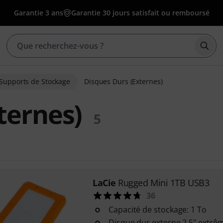
Garantie 3 ans
Garantie 30 jours satisfait ou remboursé
Déma
Supports de Stockage
Disques Durs (Externes)
ternes)
5
LaCie
Rugged Mini 1TB USB3
36
Capacité de stockage: 1 To
Disque dur externe 2,5" extrê