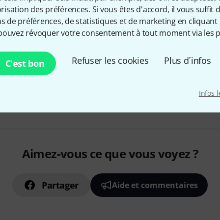
10G Ethernet ports: 1x 100/1
sation des préférences. Si vous êtes d'accord, il vous suffit d'
1G Ethernet ports: 1x 100/100
ns de préférences, de statistiques et de marketing en cliquant 
pouvez révoquer votre consentement à tout moment via les p
Sur demande
Refuser les cookies
Plus d´infos
C'est bon
Envoi gratuit à partir de 6
Les prix sont indiqués avec TVA
Infos 
Aimez-vous ce que vous voyez ?
Partager
Aide et commentaires