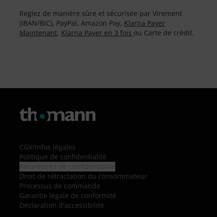
Réglez de manière sûre et sécurisée par Virement
(IBAN/BIC), PayPal, Amazon Pay,
Klarna Payer
Maintenant
,
Klarna Payer en 3 fois
ou Carte de crédit.
CGV
/
Infos légales
Politique de confidentialité
Paramètres de confidentialité
Droit de rétractation du consommateur
Processus de commande
Garantie légale de conformité
Déclaration d'accessibilité