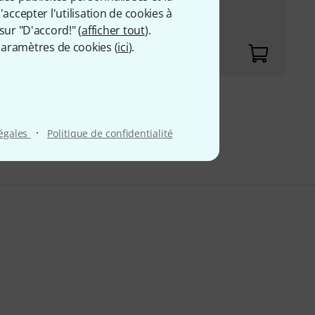
000/10GBase-T
accepter l'utilisation de cookies à
0BASE-T
sur "D'accord!" (
afficher tout
).
aramètres de cookies (
ici
).
9 €
 comprise
·
légales
Politique de confidentialité