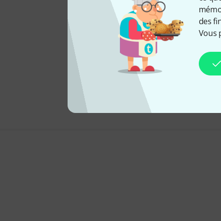
mémori
des fi
Vous 