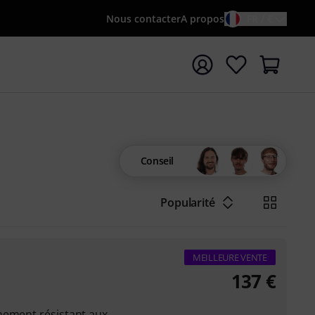
Nous contacter
A propos
FR / €
rrer la recherche avec le terme de recherche {searchTerm
Conseil
Popularité
MEILLEURE VENTE
137
€
mement résistant aux