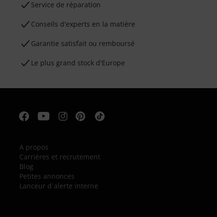
Service de réparation
Conseils d'experts en la matière
Garantie satisfait ou remboursé
Le plus grand stock d'Europe
A propos
Carrières et recrutement
Blog
Petites annonces
Lanceur d´alerte interne