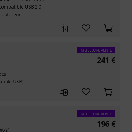
compatible USB 2.0)
daptateur
MEILLEURE VENTE
241
€
ocs
atible USB)
MEILLEURE VENTE
196
€
it/s)