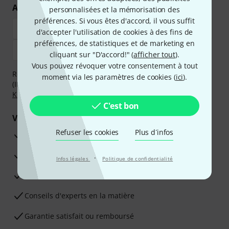
Achetez et payez en toute sécurité
personnalisées et la mémorisation des
préférences. Si vous êtes d'accord, il vous suffit
d'accepter l'utilisation de cookies à des fins de
préférences, de statistiques et de marketing en
cliquant sur "D'accord!" (
afficher tout
).
Vous pouvez révoquer votre consentement à tout
Réglez de manière sûre et sécurisée par Virement
moment via les paramètres de cookies (
ici
).
(IBAN/BIC), PayPal, Amazon Pay,
Klarna Payer Maintenant
,
Klarna Payer en 3 fois
ou Carte de crédit.
C'est bon
Vos avantages
Refuser les cookies
Plus d´infos
Ga­ran­tie Thomann 3 ans
Garantie 30 jours satisfait ou remboursé
·
Infos légales
Politique de confidentialité
Service de réparation
Conseils d'experts en la matière
Garantie satisfait ou remboursé