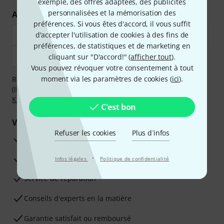
exemple, des offres adaptées, des publicités
personnalisées et la mémorisation des
Achetez et payez en toute sécurité
préférences. Si vous êtes d'accord, il vous suffit
d'accepter l'utilisation de cookies à des fins de
préférences, de statistiques et de marketing en
cliquant sur "D'accord!" (
afficher tout
).
Vous pouvez révoquer votre consentement à tout
moment via les paramètres de cookies (
ici
).
Réglez de manière sûre et sécurisée par Virement
(IBAN/BIC), PayPal, Amazon Pay,
Klarna Payer Maintenant
,
Klarna Payer en 3 fois
ou Carte de crédit.
C'est bon
Vos avantages
Refuser les cookies
Plus d´infos
Ga­ran­tie Thomann 3 ans
·
Garantie 30 jours satisfait ou remboursé
Infos légales
Politique de confidentialité
Service de réparation
Conseils d'experts en la matière
Garantie satisfait ou remboursé