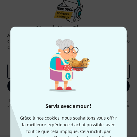
Newsletters Thomann
Abonnez-vous à la newsletter Thomann et, avec un peu de
chance, gagnez l'un des 50 bons d'achat d'une valeur de 50
€ chacun!
Articles inspirants
Deals
Aperçus Thomann
Adresse e-mail
*
S'inscrire maintenant
En cliquant sur "S'inscrire maintenant", vous acceptez de recevoir des
publicités par e-mail. La désinscription est possible à tout moment. Vous
Servis avec amour !
pouvez trouver plus d'informations à ce sujet dans notre
Politique de
confidentialité
.
Grâce à nos cookies, nous souhaitons vous offrir
la meilleure expérience d'achat possible, avec
* Requis
tout ce que cela implique. Cela inclut, par