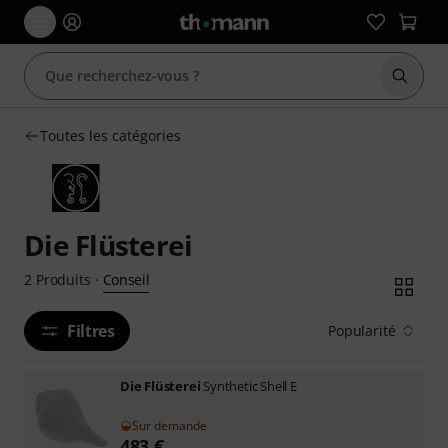
Démarr
Toutes les catégories
Die Flüsterei
Conseil
2
Produits
·
Filtres
Popularité
Die Flüsterei
Synthetic Shell E
Sur demande
483
€