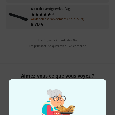
Delock
Handgelenkauflage
6
Disponible rapidement (2 à 5 jours)
8,70
€
Envoi gratuit à partir de 69 €
Les prix sont indiqués avec TVA comprise
Aimez-vous ce que vous voyez ?
Partager
Aide et commentaires