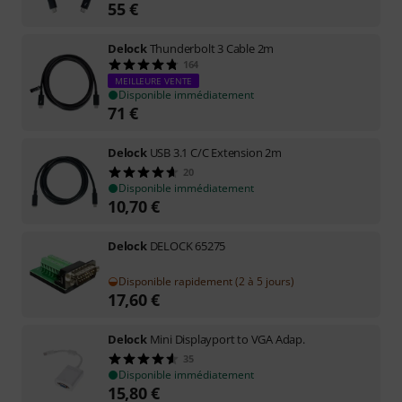
55
€
Delock
Thunderbolt 3 Cable 2m
164
MEILLEURE VENTE
Disponible immédiatement
71
€
Delock
USB 3.1 C/C Extension 2m
20
Disponible immédiatement
10,70
€
Delock
DELOCK 65275
Disponible rapidement (2 à 5 jours)
17,60
€
Delock
Mini Displayport to VGA Adap.
35
Disponible immédiatement
15,80
€