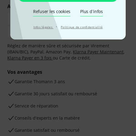
Achetez et payez en toute sécurité
Refuser les cookies
Plus d´infos
·
Infos légales
Politique de confidentialité
Réglez de manière sûre et sécurisée par Virement
(IBAN/BIC), PayPal, Amazon Pay,
Klarna Payer Maintenant
,
Klarna Payer en 3 fois
ou Carte de crédit.
Vos avantages
Ga­ran­tie Thomann 3 ans
Garantie 30 jours satisfait ou remboursé
Service de réparation
Conseils d'experts en la matière
Garantie satisfait ou remboursé