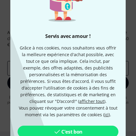
Newsletters Thomann
Abonnez-vous à la newsletter Thomann et, avec un peu de
Servis avec amour !
chance, gagnez l'un des 50 bons d'achat d'une valeur de 50
€ chacun!
Grâce à nos cookies, nous souhaitons vous offrir
Articles inspirants
Deals
Aperçus Thomann
la meilleure expérience d'achat possible, avec
tout ce que cela implique. Cela inclut, par
exemple, des offres adaptées, des publicités
Adresse e-mail
*
personnalisées et la mémorisation des
préférences. Si vous êtes d'accord, il vous suffit
S'inscrire maintenant
d'accepter l'utilisation de cookies à des fins de
préférences, de statistiques et de marketing en
En cliquant sur "S'inscrire maintenant", vous acceptez de recevoir des
cliquant sur "D'accord!" (
afficher tout
).
publicités par e-mail. La désinscription est possible à tout moment. Vous
pouvez trouver plus d'informations à ce sujet dans notre
Politique de
Vous pouvez révoquer votre consentement à tout
confidentialité
.
moment via les paramètres de cookies (
ici
).
* Requis
C'est bon