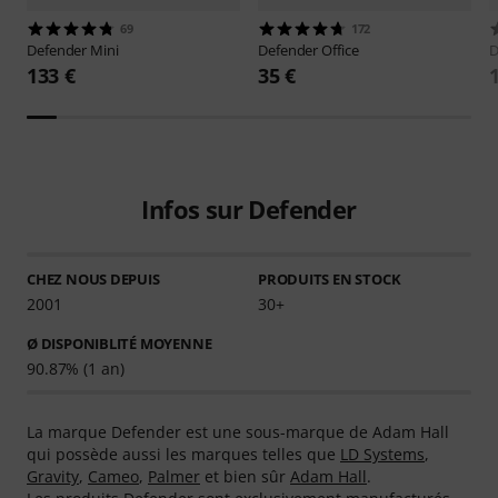
69
172
Defender
Mini
Defender
Office
D
133 €
35 €
Infos sur Defender
CHEZ NOUS DEPUIS
PRODUITS EN STOCK
2001
30+
Ø DISPONIBLITÉ MOYENNE
90.87% (1 an)
La marque Defender est une sous-marque de Adam Hall
qui possède aussi les marques telles que
LD Systems
,
Gravity
,
Cameo
,
Palmer
et bien sûr
Adam Hall
.