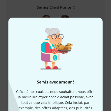
Service Client France
+33-176548596
Notre service client est à votre disposition pour
répondre à toutes vos questions et résoudre
d'éventuels problèmes après achat.
Servis avec amour !
Préparer le numéro client
Grâce à nos cookies, nous souhaitons vous offrir
la meilleure expérience d'achat possible, avec
tout ce que cela implique. Cela inclut, par
Horaires d'ouverture (CEST - Heure
exemple, des offres adaptées, des publicités
d'été d'Europe centrale)