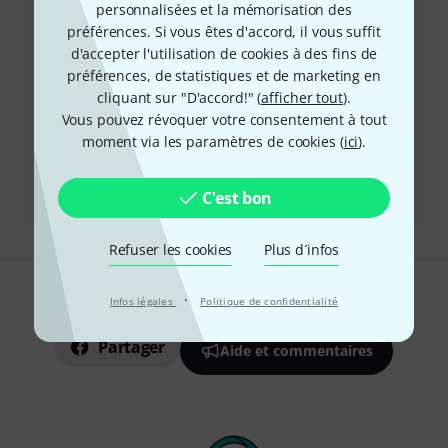
personnalisées et la mémorisation des
préférences. Si vous êtes d'accord, il vous suffit
Demander un rappel téléphonique
d'accepter l'utilisation de cookies à des fins de
préférences, de statistiques et de marketing en
Plus d'options de contact
cliquant sur "D'accord!" (
afficher tout
).
Vous pouvez révoquer votre consentement à tout
Retourner un produit
moment via les paramètres de cookies (
ici
).
Tous les interlocuteurs
C'est bon
Refuser les cookies
Plus d´infos
·
Infos légales
Politique de confidentialité
Aimez-vous ce que vous voyez ?
Partager
Aide et commentaires