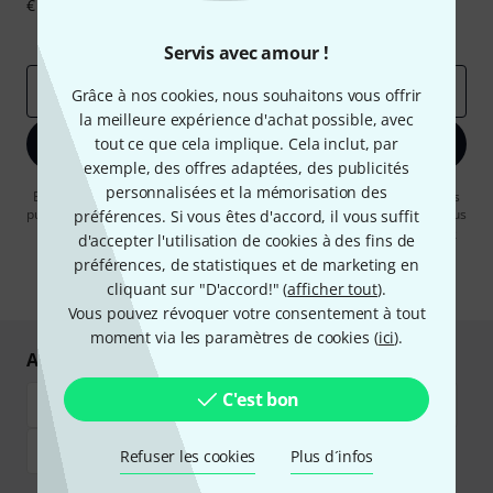
€ chacun!
Articles inspirants
Deals
Aperçus Thomann
Servis avec amour !
Adresse e-mail
*
Grâce à nos cookies, nous souhaitons vous offrir
la meilleure expérience d'achat possible, avec
tout ce que cela implique. Cela inclut, par
S'inscrire maintenant
exemple, des offres adaptées, des publicités
personnalisées et la mémorisation des
En cliquant sur "S'inscrire maintenant", vous acceptez de recevoir des
publicités par e-mail. La désinscription est possible à tout moment. Vous
préférences. Si vous êtes d'accord, il vous suffit
pouvez trouver plus d'informations à ce sujet dans notre
Politique de
d'accepter l'utilisation de cookies à des fins de
confidentialité
.
préférences, de statistiques et de marketing en
* Requis
cliquant sur "D'accord!" (
afficher tout
).
Vous pouvez révoquer votre consentement à tout
moment via les paramètres de cookies (
ici
).
Achetez et payez en toute sécurité
C'est bon
Refuser les cookies
Plus d´infos