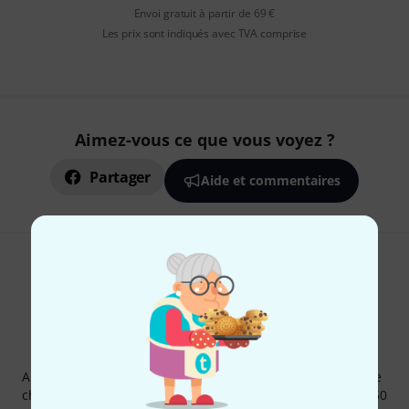
Envoi gratuit à partir de 69 €
Les prix sont indiqués avec TVA comprise
Aimez-vous ce que vous voyez ?
Partager
Aide et commentaires
Newsletters Thomann
Abonnez-vous à la newsletter Thomann et, avec un peu de
chance, gagnez l'un des 50 bons d'achat d'une valeur de 50