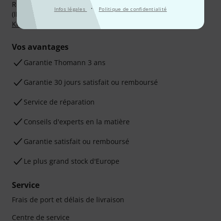
Réglez de manière sûre et sécurisée par Virement
·
Infos légales
Politique de confidentialité
(IBAN/BIC), PayPal, Amazon Pay,
Klarna Payer Maintenant
,
Klarna Payer en 3 fois
ou Carte de crédit.
Vos avantages
Ga­ran­tie Thomann 3 ans
Garantie 30 jours satisfait ou remboursé
Service de réparation
Conseils d'experts en la matière
Garantie satisfait ou remboursé
Le plus grand stock d'Europe
Service
Frais de port et délais de livraison
Centre de service