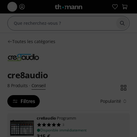
Démarr
Toutes les catégories
cre8audio
Conseil
8
Produits
·
Filtres
Popularité
cre8audio
Programm
3
Disponible immédiatement
315
€