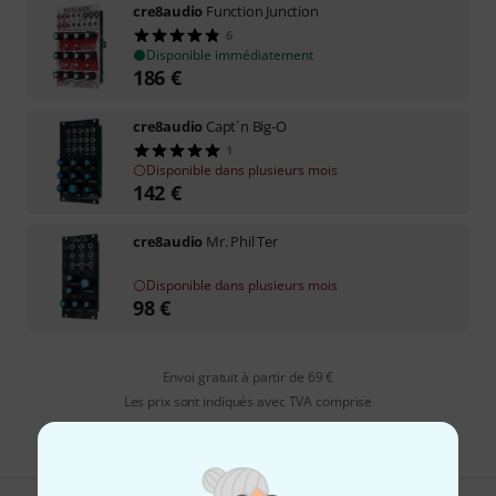
cre8audio
Function Junction
6
Disponible immédiatement
186
€
cre8audio
Capt´n Big-O
1
Disponible dans plusieurs mois
142
€
cre8audio
Mr. Phil Ter
Disponible dans plusieurs mois
98
€
Envoi gratuit à partir de 69 €
Les prix sont indiqués avec TVA comprise