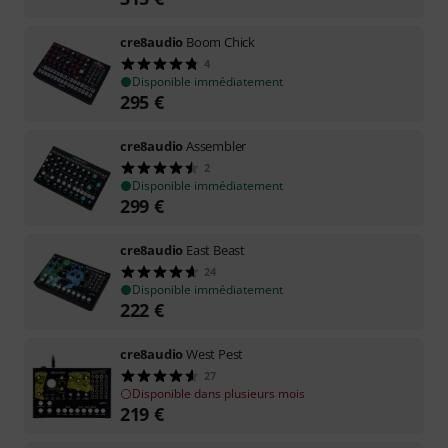
cre8audio
Boom Chick
4
Disponible immédiatement
295
€
cre8audio
Assembler
2
Disponible immédiatement
299
€
cre8audio
East Beast
24
Disponible immédiatement
222
€
cre8audio
West Pest
27
Disponible dans plusieurs mois
219
€