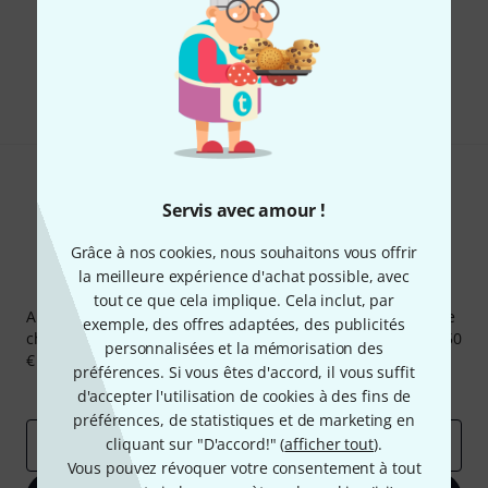
Aimez-vous ce que vous voyez ?
Partager
Aide et commentaires
Servis avec amour !
Grâce à nos cookies, nous souhaitons vous offrir
la meilleure expérience d'achat possible, avec
Newsletters Thomann
tout ce que cela implique. Cela inclut, par
Abonnez-vous à la newsletter Thomann et, avec un peu de
exemple, des offres adaptées, des publicités
chance, gagnez l'un des 50 bons d'achat d'une valeur de 50
personnalisées et la mémorisation des
€ chacun!
préférences. Si vous êtes d'accord, il vous suffit
Articles inspirants
Deals
Aperçus Thomann
d'accepter l'utilisation de cookies à des fins de
préférences, de statistiques et de marketing en
cliquant sur "D'accord!" (
afficher tout
).
Adresse e-mail
*
Vous pouvez révoquer votre consentement à tout