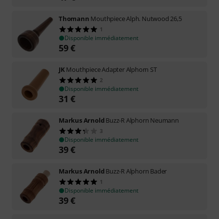
Thomann
Mouthpiece Alph. Nutwood 26,5
1
Disponible immédiatement
59
€
JK
Mouthpiece Adapter Alphorn ST
2
Disponible immédiatement
31
€
Markus Arnold
Buzz-R Alphorn Neumann
3
Disponible immédiatement
39
€
Markus Arnold
Buzz-R Alphorn Bader
1
Disponible immédiatement
39
€