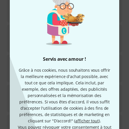
Disponible immédiatement
55
€
JK
Mouthpiece Adapter Alphorn Trp
1
Disponible immédiatement
31
€
Servis avec amour !
Thomann
Mouthpiece Alphorn Nutwood 28
1
Grâce à nos cookies, nous souhaitons vous offrir
Disponible immédiatement
59
€
la meilleure expérience d'achat possible, avec
tout ce que cela implique. Cela inclut, par
exemple, des offres adaptées, des publicités
Thomann
Mouthpiece Alphorn Nutwood 18
personnalisées et la mémorisation des
Disponible immédiatement
préférences. Si vous êtes d'accord, il vous suffit
59
€
d'accepter l'utilisation de cookies à des fins de
préférences, de statistiques et de marketing en
Thomann
Mouthpiece Alphorn 20
cliquant sur "D'accord!" (
afficher tout
).
1
Vous pouvez révoquer votre consentement à tout