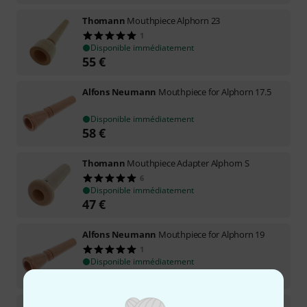
Thomann
Mouthpiece Alphorn 23
1
Disponible immédiatement
55
€
Alfons Neumann
Mouthpiece for Alphorn 17.5
Disponible immédiatement
58
€
Thomann
Mouthpiece Adapter Alphorn S
6
Disponible immédiatement
47
€
Alfons Neumann
Mouthpiece for Alphorn 19
1
Disponible immédiatement
58
€
Thomann
Mouthpiece Alphorn 24