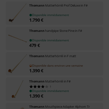
Thomann
Matterhörnli Prof Deluxe in F#
Disponible immédiatement
1.790
€
Thomann
handpipe Stone Pine in F#
Disponible immédiatement
479
€
Thomann
Matterhörnli in F matt
Disponible dans environ une semaine
1.390
€
Thomann
Matterhörnli in F#
1
Disponible immédiatement
1.390
€
Thomann
Mouthpiece Adapter Alphorn Tr