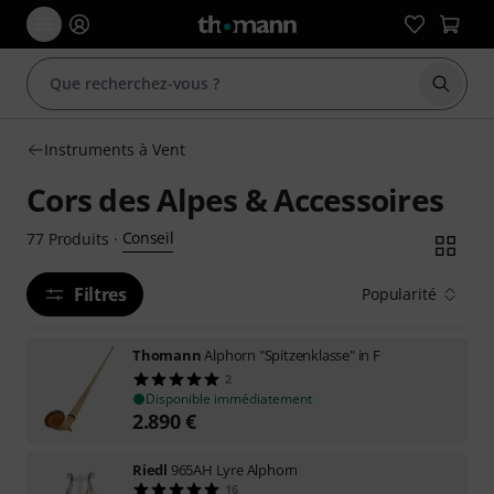
Démarr
Instruments à Vent
Cors des Alpes & Accessoires
Conseil
77
Produits
·
Filtres
Popularité
Thomann
Alphorn "Spitzenklasse" in F
2
Disponible immédiatement
2.890
€
Riedl
965AH Lyre Alphorn
16