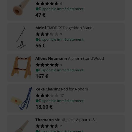
6
Disponible immédiatement
47
€
Meinl
TMDDGS Didgeridoo Stand
9
Disponible immédiatement
56
€
Alfons Neumann
Alphorn Stand Wood
4
Disponible immédiatement
167
€
Reka
Cleaning Rod for Alphorn
17
Disponible immédiatement
18,60
€
Thomann
Mouthpiece Alphorn 18
2
Disponible immédiatement