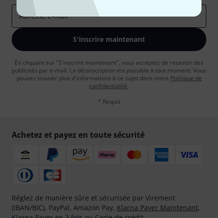
Adresse e-mail
*
S'inscrire maintenant
En cliquant sur "S'inscrire maintenant", vous acceptez de recevoir des
publicités par e-mail. La désinscription est possible à tout moment. Vous
pouvez trouver plus d'informations à ce sujet dans notre
Politique de
confidentialité
.
* Requis
Achetez et payez en toute sécurité
Réglez de manière sûre et sécurisée par Virement
(IBAN/BIC), PayPal, Amazon Pay,
Klarna Payer Maintenant
,
Klarna Payer en 3 fois
ou Carte de crédit.