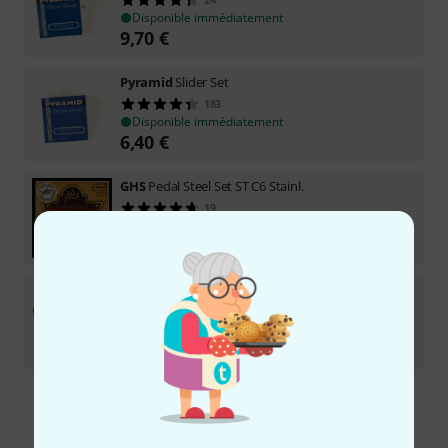
Disponible immédiatement
9,70
€
Pyramid
Slider Set
183
Disponible immédiatement
6,40
€
GHS
Pedal Steel Set ST C6 Stainl.
19
Disponible rapidement (2 à 5 jours)
16,90
€
Pyramid
Slider 014/037
16
Disponible immédiatement
14,70
€
Envoi gratuit à partir de 69 €
Les prix sont indiqués avec TVA comprise