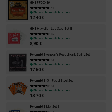
GHS
PF500 E9
41
Disponible immédiatement
12,40
€
GHS
Hawaiian Lap Steel Set E
55
Disponible immédiatement
8,90
€
Pyramid
Svenson´s Resophonic StringSet
13
Disponible immédiatement
17,60
€
Pyramid
E-9th Pedal Steel Set
13
Disponible immédiatement
13,70
€
Pyramid
Slider Set 8
24