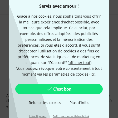
Servis avec amour !
Grâce à nos cookies, nous souhaitons vous offrir
la meilleure expérience d'achat possible, avec
Aimez-vous ce que vous voyez ?
tout ce que cela implique. Cela inclut, par
exemple, des offres adaptées, des publicités
Partager
Aide et commentaires
personnalisées et la mémorisation des
préférences. Si vous êtes d'accord, il vous suffit
d'accepter l'utilisation de cookies à des fins de
préférences, de statistiques et de marketing en
cliquant sur "D'accord!" (
afficher tout
).
Vous pouvez révoquer votre consentement à tout
moment via les paramètres de cookies (
ici
).
Newsletters Thomann
C'est bon
Abonnez-vous à la newsletter Thomann et, avec un peu de
chance, gagnez l'un des 50 bons d'achat d'une valeur de 50
Refuser les cookies
Plus d´infos
€ chacun!
Articles inspirants
Deals
Aperçus Thomann
·
Infos légales
Politique de confidentialité