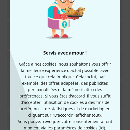
11
Disponible immédiatement
26
€
La Bella
800L Jazz Black Nylon L
19
Disponible immédiatement
28
€
Servis avec amour !
Pyramid
Fusion Flats FF2694VI
1
Grâce à nos cookies, nous souhaitons vous offrir
Disponible immédiatement
la meilleure expérience d'achat possible, avec
35
€
tout ce que cela implique. Cela inclut, par
exemple, des offres adaptées, des publicités
La Bella
20-PCM Jazz Flats FWSS
personnalisées et la mémorisation des
29
préférences. Si vous êtes d'accord, il vous suffit
Disponible immédiatement
d'accepter l'utilisation de cookies à des fins de
29
€
préférences, de statistiques et de marketing en
cliquant sur "D'accord!" (
afficher tout
).
Thomastik
GB114
Vous pouvez révoquer votre consentement à tout
25
moment via les paramètres de cookies (
Disponible immédiatement
ici
).