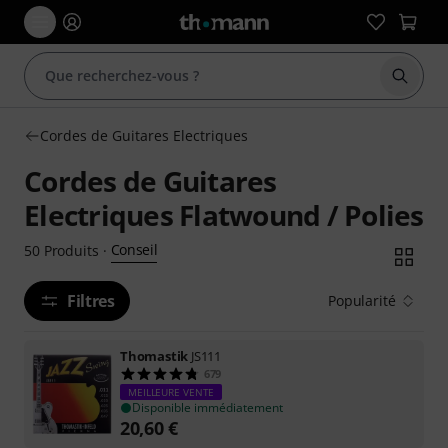
Démarr
Cordes de Guitares Electriques
Cordes de Guitares
Electriques Flatwound / Polies
Conseil
50
Produits
·
Filtres
Popularité
Thomastik
JS111
679
MEILLEURE VENTE
Disponible immédiatement
20,60
€