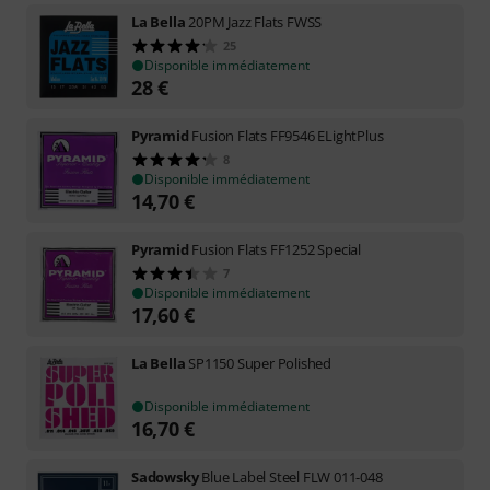
La Bella
20PM Jazz Flats FWSS
25
Disponible immédiatement
28
€
Pyramid
Fusion Flats FF9546 ELightPlus
8
Disponible immédiatement
14,70
€
Pyramid
Fusion Flats FF1252 Special
7
Disponible immédiatement
17,60
€
La Bella
SP1150 Super Polished
Disponible immédiatement
16,70
€
Sadowsky
Blue Label Steel FLW 011-048