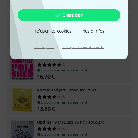
35
€
C'est bon
Fender
50M Stainless Flatwound 11-50
Disponible sous 1–2 semaines
Refuser les cookies
Plus d´infos
20,90
€
-5%
Meilleur prix sur 30 jours
:
22
€
·
Infos légales
Politique de confidentialité
La Bella
SP942 Super Polished
2
Disponible immédiatement
16,70
€
Rotosound
Jazz Flatwound RS200
8
Disponible immédiatement
13,50
€
Optima
1947 FL Jazz Swing Flatwound
5
Disponible immédiatement