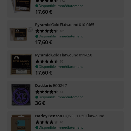
172
Disponible immédiatement
17,60
€
Pyramid
Gold Flatwound 010-0465
181
Disponible immédiatement
17,60
€
Pyramid
Gold Flatwound 011-050
70
Disponible immédiatement
17,60
€
Daddario
ECG24-7
54
Disponible immédiatement
36
€
Harley Benton
HQS EL 11-50 Flatwound
40
Disponible immédiatement