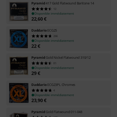
Pyramid
417 Gold Flatwound Baritone 14
12
Disponible immédiatement
22,60
€
Daddario
ECG25
266
Disponible immédiatement
22
€
Pyramid
Gold Nickel Flatwound 310/12
81
Disponible immédiatement
29
€
Daddario
ECG23PL Chromes
4
Disponible immédiatement
23,90
€
Pyramid
Gold Flatwound 011-048