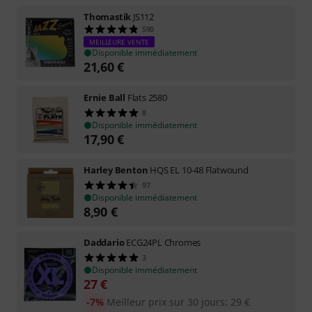
Thomastik
JS112
590
MEILLEURE VENTE
Disponible immédiatement
21,60
€
Ernie Ball
Flats 2580
8
Disponible immédiatement
17,90
€
Harley Benton
HQS EL 10-48 Flatwound
97
Disponible immédiatement
8,90
€
Daddario
ECG24PL Chromes
3
Disponible immédiatement
27
€
-7%
Meilleur prix sur 30 jours
:
29
€