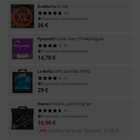
Daddario
ECG26
107
Disponible immédiatement
26
€
Pyramid
Fusion Flats FF1046 Regular
30
Disponible immédiatement
14,70
€
La Bella
20PL Jazz Flats FWSS
32
Disponible immédiatement
29
€
Ibanez
IFAS6SL Jazz String Set
31
Disponible immédiatement
16,90
€
-6%
Meilleur prix sur 30 jours
:
17,90
€