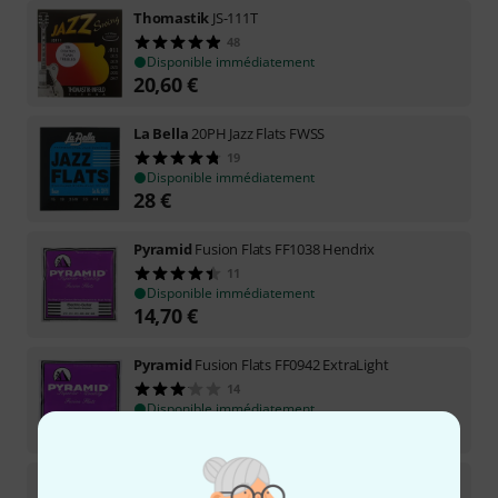
Thomastik
JS-111T
48
Disponible immédiatement
20,60
€
La Bella
20PH Jazz Flats FWSS
19
Disponible immédiatement
28
€
Pyramid
Fusion Flats FF1038 Hendrix
11
Disponible immédiatement
14,70
€
Pyramid
Fusion Flats FF0942 ExtraLight
14
Disponible immédiatement
14,70
€
Gibson
Flatwound Ultra Light