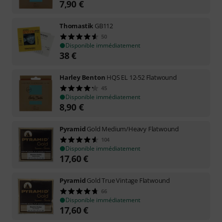
7,90
€
Thomastik
GB112
50
Disponible immédiatement
38
€
Harley Benton
HQS EL 12-52 Flatwound
45
Disponible immédiatement
8,90
€
Pyramid
Gold Medium/Heavy Flatwound
104
Disponible immédiatement
17,60
€
Pyramid
Gold True Vintage Flatwound
66
Disponible immédiatement
17,60
€