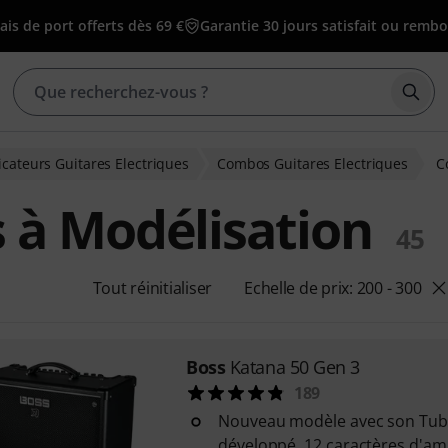
ais de port offerts dès 69 €
Garantie 30 jours satisfait ou remb
Déma
icateurs Guitares Electriques
Combos Guitares Electriques
C
 à Modélisation
45
Tout réinitialiser
Echelle de prix: 200 - 300
Boss
Katana 50 Gen 3
189
Nouveau modèle avec son Tube
développé, 12 caractères d'ampl