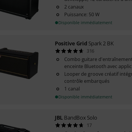
2 canaux
Puissance: 50 W
Disponible immédiatement
Positive Grid
Spark 2 BK
316
Combo guitare d'entraînement i
enceinte Bluetooth avec applic
Looper de groove créatif intég
contrôle embarqués
1 canal
Disponible immédiatement
JBL
BandBox Solo
17