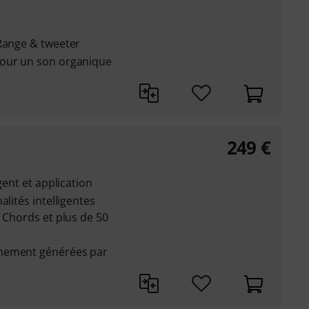
 Range & tweeter
pour un son organique
249
€
gent et application
alités intelligentes
o Chords et plus de 50
gnement générées par