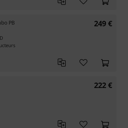
249
€
ombo PB
 D
ucteurs
222
€