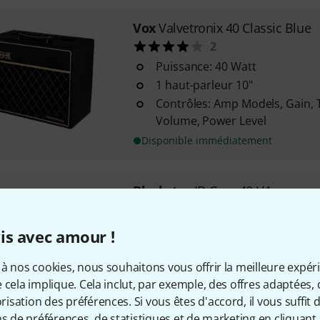
Vox
Valvetronix 40 Classic Blue
2
Puissance: 40 Watt
1 haut-parleur 10"
Contrôles: Amp Models, Gain, T
Volume, Power Level
Disponible immédiatement
Blackstar
ID:Core 40 V4
13
Puissance: 40 Watt (2x 20 Watt
is avec amour !
2 haut-parleurs 6,5"
Contrôles: Voice, Gain, Volume, 
à nos cookies, nous souhaitons vous offrir la meilleure expér
Effects Level
 cela implique. Cela inclut, par exemple, des offres adaptées, 
sation des préférences. Si vous êtes d'accord, il vous suffit d'
Disponible immédiatement
ns de préférences, de statistiques et de marketing en cliquant 