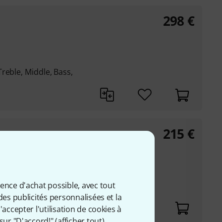
298
€
reble, Middle, Bass,
215
€
 stéréo)
ISF, Effects Type,
ience d'achat possible, avec tout
des publicités personnalisées et la
accepter l'utilisation de cookies à
sur "D'accord!" (
afficher tout
).