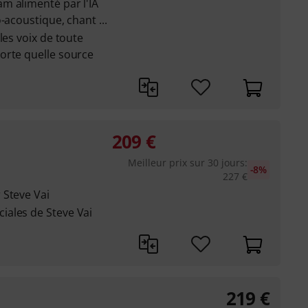
m alimenté par l'IA
-acoustique, chant ...
les voix de toute
orte quelle source
209
€
Meilleur prix sur 30 jours
:
-8%
227
€
 Steve Vai
ales de Steve Vai
219
€