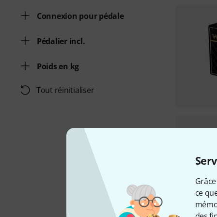
Connexion pour pédale
Pédalier incl.
Poids en kg
Tout réinitialiser
Serv
Grâce 
ce que
mémori
des fi