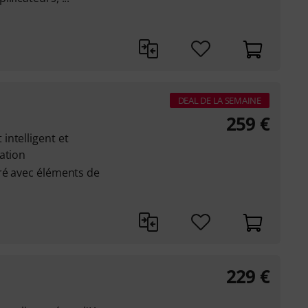
DEAL DE LA SEMAINE
259
€
ntelligent et
ation
ré avec éléments de
229
€