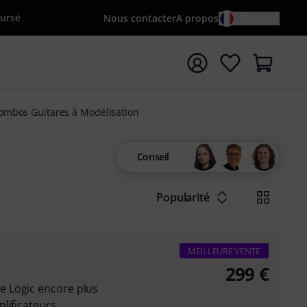
oursé
Nous contacter
A propos
FR / €
rrer la recherche avec le terme de recherche {searchTerm
ombos Guitares à Modélisation
Conseil
Popularité
MEILLEURE VENTE
299
€
 Logic encore plus
ificateurs, ...