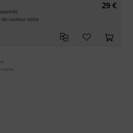
29
€
 avancés
r de couleur noire
9 €
 comprise