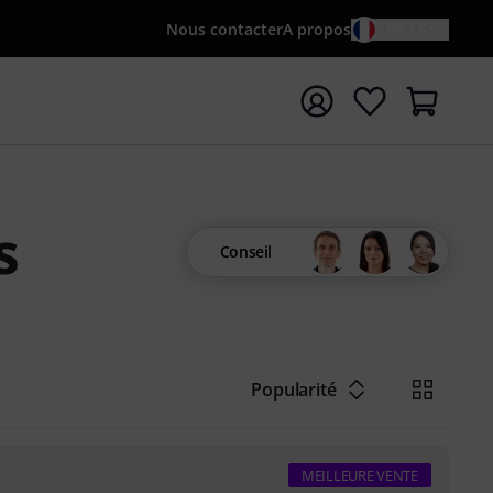
Nous contacter
A propos
FR / €
rrer la recherche avec le terme de recherche {searchTerm
s
Conseil
Popularité
MEILLEURE VENTE