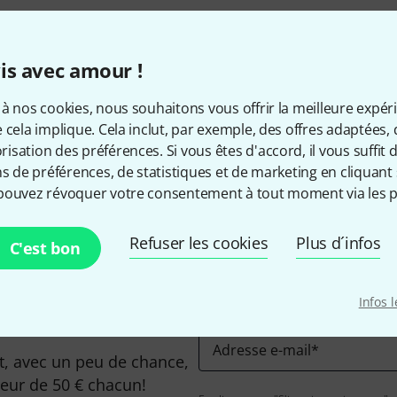
is avec amour !
à nos cookies, nous souhaitons vous offrir la meilleure expér
 cela implique. Cela inclut, par exemple, des offres adaptées, 
Aimez-vous ce que vous voyez ?
sation des préférences. Si vous êtes d'accord, il vous suffit d'
ns de préférences, de statistiques et de marketing en cliquant 
pouvez révoquer votre consentement à tout moment via les p
Partager
Aide et commentaires
Refuser les cookies
Plus d´infos
C'est bon
Infos 
Adresse e-mail
*
, avec un peu de chance,
leur de 50 € chacun!