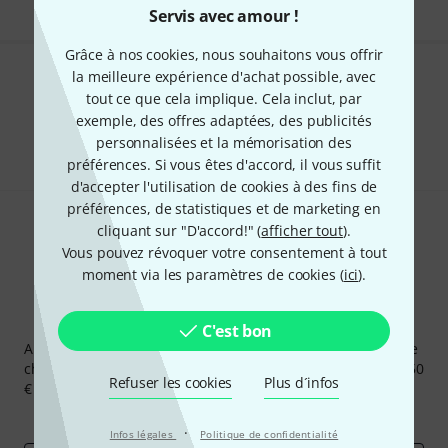
Servis avec amour !
Grâce à nos cookies, nous souhaitons vous offrir
la meilleure expérience d'achat possible, avec
Aimez-vous ce que vous voyez ?
tout ce que cela implique. Cela inclut, par
exemple, des offres adaptées, des publicités
Partager
Aide et commentaires
personnalisées et la mémorisation des
préférences. Si vous êtes d'accord, il vous suffit
d'accepter l'utilisation de cookies à des fins de
préférences, de statistiques et de marketing en
cliquant sur "D'accord!" (
afficher tout
).
Vous pouvez révoquer votre consentement à tout
moment via les paramètres de cookies (
ici
).
Newsletters Thomann
C'est bon
Abonnez-vous à la newsletter Thomann et, avec un peu de
chance, gagnez l'un des 50 bons d'achat d'une valeur de 50
Refuser les cookies
Plus d´infos
€ chacun!
Articles inspirants
Deals
Aperçus Thomann
·
Infos légales
Politique de confidentialité