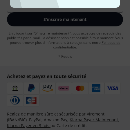
Adresse e-mail
*
S'inscrire maintenant
En cliquant sur "S'inscrire maintenant", vous acceptez de recevoir des
publicités par e-mail. La désinscription est possible à tout moment. Vous
pouvez trouver plus d'informations à ce sujet dans notre
Politique de
confidentialité
.
* Requis
Achetez et payez en toute sécurité
Réglez de manière sûre et sécurisée par Virement
(IBAN/BIC), PayPal, Amazon Pay,
Klarna Payer Maintenant
,
Klarna Payer en 3 fois
ou Carte de crédit.