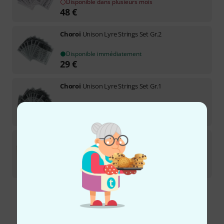
Disponible dans plusieurs mois
48
€
Choroi
Unison Lyre Strings Set Gr.2
Disponible immédiatement
29
€
Choroi
Unison Lyre Strings Set Gr.1
Disponible immédiatement
29
€
Choroi
Case for Children`s Lyre
Disponible immédiatement
127
€
Envoi gratuit à partir de 69 €
Les prix sont indiqués avec TVA comprise