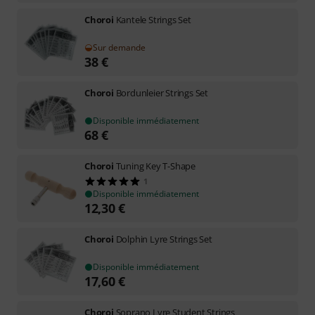
Choroi
Kantele Strings Set
Sur demande
38
€
Choroi
Bordunleier Strings Set
Disponible immédiatement
68
€
Choroi
Tuning Key T-Shape
1
Disponible immédiatement
12,30
€
Choroi
Dolphin Lyre Strings Set
Disponible immédiatement
17,60
€
Choroi
Soprano Lyre Student Strings