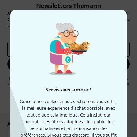
Newsletters Thomann
Abonnez-vous à la newsletter Thomann et, avec un peu de
chance, gagnez l'un des 50 bons d'achat d'une valeur de 50
€ chacun!
Articles inspirants
Deals
Aperçus Thomann
Adresse e-mail
*
S'inscrire maintenant
En cliquant sur "S'inscrire maintenant", vous acceptez de recevoir des
publicités par e-mail. La désinscription est possible à tout moment. Vous
pouvez trouver plus d'informations à ce sujet dans notre
Politique de
Servis avec amour !
confidentialité
.
Grâce à nos cookies, nous souhaitons vous offrir
* Requis
la meilleure expérience d'achat possible, avec
tout ce que cela implique. Cela inclut, par
exemple, des offres adaptées, des publicités
Achetez et payez en toute sécurité
personnalisées et la mémorisation des
préférences. Si vous êtes d'accord, il vous suffit