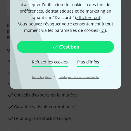
d'accepter l'utilisation de cookies à des fins de
préférences, de statistiques et de marketing en
cliquant sur "D'accord!" (
afficher tout
).
Vous pouvez révoquer votre consentement à tout
Réglez de manière sûre et sécurisée par Virement
moment via les paramètres de cookies (
ici
).
(IBAN/BIC), PayPal, Amazon Pay,
Klarna Payer Maintenant
,
Klarna Payer en 3 fois
ou Carte de crédit.
C'est bon
Vos avantages
Ga­ran­tie Thomann 3 ans
Refuser les cookies
Plus d´infos
Garantie 30 jours satisfait ou remboursé
·
Infos légales
Politique de confidentialité
Service de réparation
Conseils d'experts en la matière
Garantie satisfait ou remboursé
Le plus grand stock d'Europe