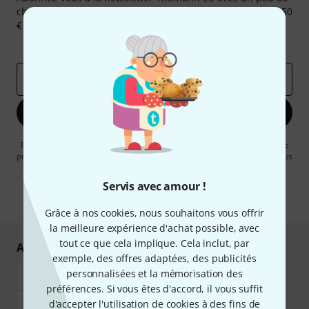
chance, gagnez l'un des 50 bons d'achat d'une valeur de 50
€ chacun!
Articles inspirants
Deals
Aperçus Thomann
Adresse e-mail
*
S'inscrire maintenant
En cliquant sur "S'inscrire maintenant", vous acceptez de recevoir des
publicités par e-mail. La désinscription est possible à tout moment. Vous
pouvez trouver plus d'informations à ce sujet dans notre
Politique de
confidentialité
.
Servis avec amour !
* Requis
Grâce à nos cookies, nous souhaitons vous offrir
la meilleure expérience d'achat possible, avec
tout ce que cela implique. Cela inclut, par
Achetez et payez en toute sécurité
exemple, des offres adaptées, des publicités
personnalisées et la mémorisation des
préférences. Si vous êtes d'accord, il vous suffit
d'accepter l'utilisation de cookies à des fins de