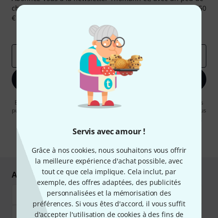
chance, gagnez l'un des 50 bons d'achat d'une valeur de 50
€ chacun!
Articles inspirants
Deals
Aperçus Thomann
Adresse e-mail
*
S'inscrire maintenant
En cliquant sur "S'inscrire maintenant", vous acceptez de recevoir des
publicités par e-mail. La désinscription est possible à tout moment. Vous
pouvez trouver plus d'informations à ce sujet dans notre
Politique de
confidentialité
.
Servis avec amour !
* Requis
Grâce à nos cookies, nous souhaitons vous offrir
la meilleure expérience d'achat possible, avec
tout ce que cela implique. Cela inclut, par
Achetez et payez en toute sécurité
exemple, des offres adaptées, des publicités
personnalisées et la mémorisation des
préférences. Si vous êtes d'accord, il vous suffit
d'accepter l'utilisation de cookies à des fins de