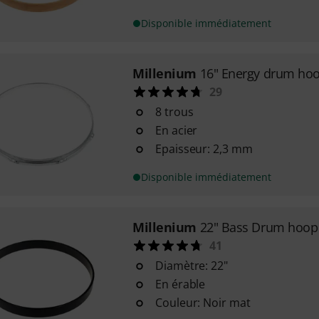
Disponible immédiatement
Millenium
16" Energy drum ho
29
8 trous
En acier
Epaisseur: 2,3 mm
Disponible immédiatement
Millenium
22" Bass Drum hoop
41
Diamètre: 22"
En érable
Couleur: Noir mat