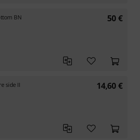
50
€
ottom BN
14,60
€
e side II