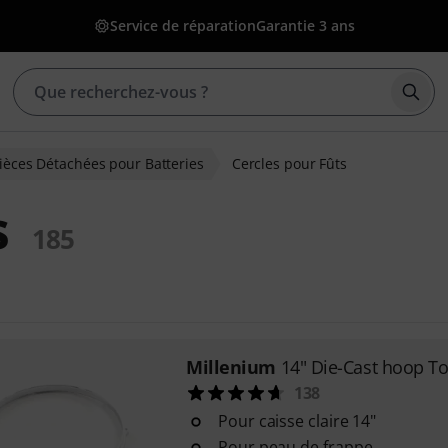
Service de réparation
Garantie 3 ans
Déma
ièces Détachées pour Batteries
Cercles pour Fûts
s
185
Millenium
14" Die-Cast hoop T
138
Pour caisse claire 14"
Pour peau de frappe