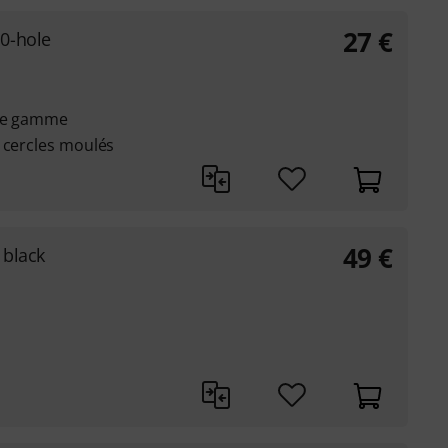
27
€
0-hole
 de gamme
 cercles moulés
49
€
 black