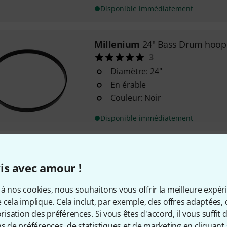
Disponible immédiatement
Millenium
24" Bass Drum hoop
3
Diamètre: 24"
En érable
Couleur: Noir
Disponible immédiatement
Millenium
18" Bass Drum hoop 
is avec amour !
12
Diamètre: 18"
à nos cookies, nous souhaitons vous offrir la meilleure expér
En érable
 cela implique. Cela inclut, par exemple, des offres adaptées, 
Couleur: Naturel
sation des préférences. Si vous êtes d'accord, il vous suffit d'
ns de préférences, de statistiques et de marketing en cliquant 