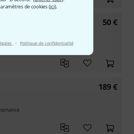
aramètres de cookies (
ici
).
50
€
op BN
·
légales
Politique de confidentialité
189
€
résonance