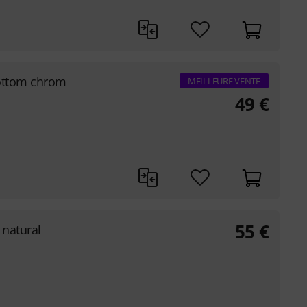
bottom chrom
MEILLEURE VENTE
49
€
55
€
natural