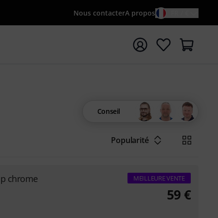
Nous contacter
A propos
FR / €
rrer la recherche avec le terme de recherche {searchTerm
Conseil
Popularité
op chrome
MEILLEURE VENTE
59
€