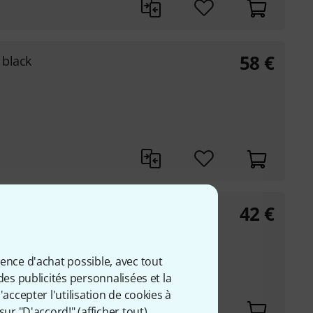
58
€
 black
42
€
natural
ience d'achat possible, avec tout
des publicités personnalisées et la
accepter l'utilisation de cookies à
sur "D'accord!" (
afficher tout
).