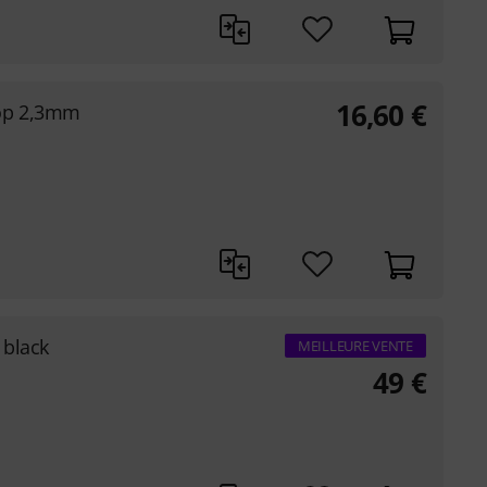
16,60
€
op 2,3mm
 black
MEILLEURE VENTE
49
€