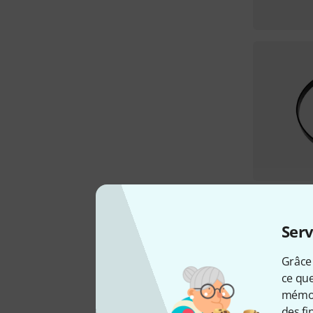
Serv
Grâce 
ce que
mémori
des fi