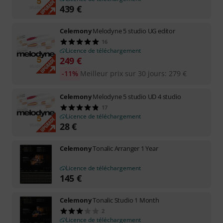
439
€
Celemony
Melodyne 5 studio UG editor
16
Licence de téléchargement
249
€
-11%
Meilleur prix sur 30 jours
:
279
€
Celemony
Melodyne 5 studio UD 4 studio
17
Licence de téléchargement
28
€
Celemony
Tonalic Arranger 1 Year
Licence de téléchargement
145
€
Celemony
Tonalic Studio 1 Month
2
Licence de téléchargement