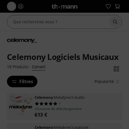
Démarr
Celemony Logiciels Musicaux
Conseil
18
Produits
·
Filtres
Popularité
Celemony
Melodyne 5 studio
7
Licence de téléchargement
613
€
Celemony
Melodyne 5 assistant