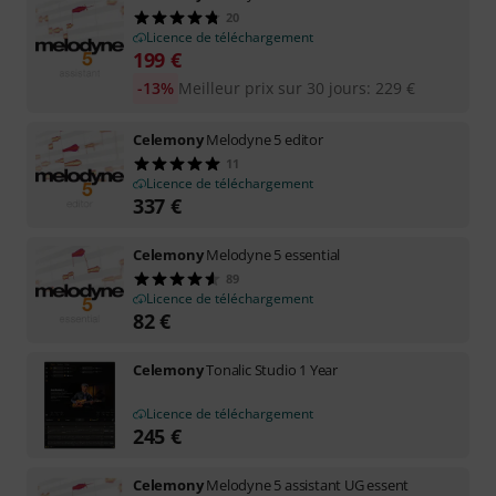
20
Licence de téléchargement
199
€
-13%
Meilleur prix sur 30 jours
:
229
€
Celemony
Melodyne 5 editor
11
Licence de téléchargement
337
€
Celemony
Melodyne 5 essential
89
Licence de téléchargement
82
€
Celemony
Tonalic Studio 1 Year
Licence de téléchargement
245
€
Celemony
Melodyne 5 assistant UG essent