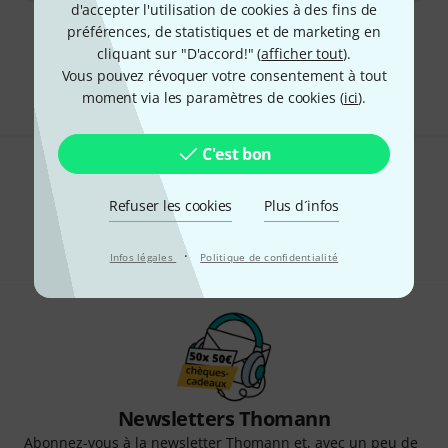
d'accepter l'utilisation de cookies à des fins de
préférences, de statistiques et de marketing en
Envoi gratuit à partir de 69 €
cliquant sur "D'accord!" (
afficher tout
).
Les prix sont indiqués avec TVA comprise
Vous pouvez révoquer votre consentement à tout
moment via les paramètres de cookies (
ici
).
C'est bon
Aimez-vous ce que vous voyez ?
Refuser les cookies
Plus d´infos
Partager
Aide et commentaires
·
Infos légales
Politique de confidentialité
Newsletters Thomann
Abonnez-vous à la newsletter Thomann et, avec un peu de