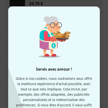
24,70
€
Celemony
Melodyne 5 studio UD 3 studio
1
Licence de téléchargement
28
€
Celemony
Tonalic Arranger 1 Month
Licence de téléchargement
14,90
€
Celemony
Melodyne 5 assistant Update
Servis avec amour !
11
Licence de téléchargement
17,90
€
Grâce à nos cookies, nous souhaitons vous offrir
la meilleure expérience d'achat possible, avec
tout ce que cela implique. Cela inclut, par
Celemony
Melodyne 5 editor Update
exemple, des offres adaptées, des publicités
11
Licence de téléchargement
personnalisées et la mémorisation des
28
€
préférences. Si vous êtes d'accord, il vous suffit