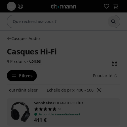
Démarr
Casques Audio
Casques Hi-Fi
Conseil
9
Produits
·
Filtres
Popularité
Tout réinitialiser
Echelle de prix: 400 - 500
Sennheiser
HD-490 PRO Plus
53
Disponible immédiatement
411
€