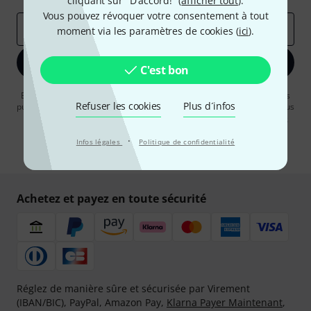
cliquant sur "D'accord!" (
afficher tout
).
Vous pouvez révoquer votre consentement à tout
Adresse e-mail
*
moment via les paramètres de cookies (
ici
).
S'inscrire maintenant
C'est bon
En cliquant sur "S'inscrire maintenant", vous acceptez de recevoir des
Refuser les cookies
Plus d´infos
publicités par e-mail. La désinscription est possible à tout moment. Vous
pouvez trouver plus d'informations à ce sujet dans notre
Politique de
confidentialité
.
·
Infos légales
Politique de confidentialité
* Requis
Achetez et payez en toute sécurité
Réglez de manière sûre et sécurisée par Virement
(IBAN/BIC), PayPal, Amazon Pay,
Klarna Payer Maintenant
,