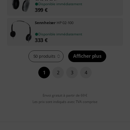
Disponible immédiatement
399
€
Sennheiser
HP 02-100
Disponible immédiatement
333
€
Afficher plus
50 produits
1
2
3
4
Envoi gratuit à partir de 69 €
Les prix sont indiqués avec TVA comprise