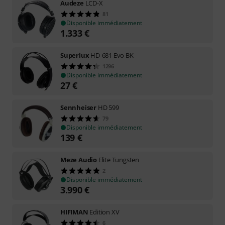
Audeze
LCD-X
81
Disponible immédiatement
1.333
€
Superlux
HD-681 Evo BK
1296
Disponible immédiatement
27
€
Sennheiser
HD 599
79
Disponible immédiatement
139
€
Meze Audio
Elite Tungsten
2
Disponible immédiatement
3.990
€
HIFIMAN
Edition XV
6