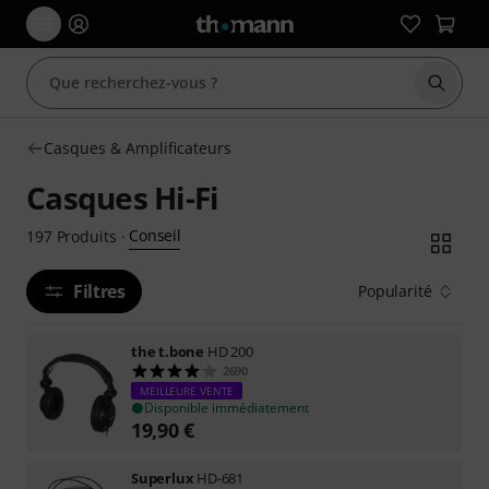
Démarr
Casques & Amplificateurs
Casques Hi-Fi
Conseil
197
Produits
·
Filtres
Popularité
the t.bone
HD 200
2690
MEILLEURE VENTE
Disponible immédiatement
19,90
€
Superlux
HD-681