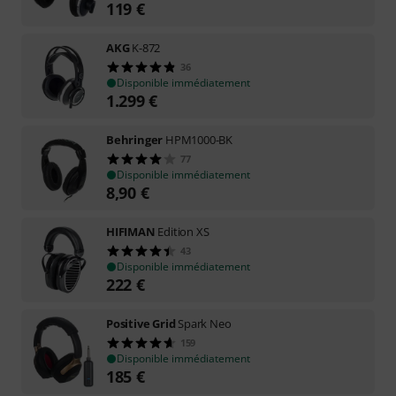
119
€
AKG
K-872
36
Disponible immédiatement
1.299
€
Behringer
HPM1000-BK
77
Disponible immédiatement
8,90
€
HIFIMAN
Edition XS
43
Disponible immédiatement
222
€
Positive Grid
Spark Neo
159
Disponible immédiatement
185
€