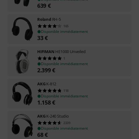
639
€
Roland
RH-5
165
Disponible immédiatement
33
€
HIFIMAN
HE1000 Unveiled
1
Disponible immédiatement
2.399
€
AKG
K-812
118
Disponible immédiatement
1.158
€
AKG
K-240 Studio
2339
Disponible immédiatement
68
€