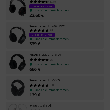
6280
MEILLEURE VENTE
Disponible immédiatement
22,60
€
Sennheiser
HD-490 PRO
83
MEILLEURE VENTE
Disponible immédiatement
339
€
HEDD
HEDDphone D1
23
Disponible immédiatement
666
€
Sennheiser
HD 560S
129
Disponible immédiatement
139
€
Meze Audio
Alba