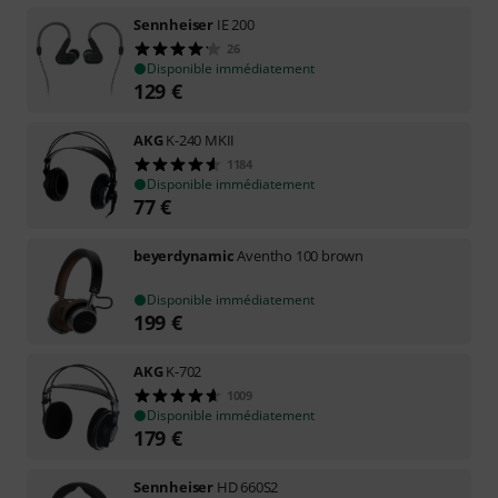
Sennheiser
IE 200
26
Disponible immédiatement
129
€
AKG
K-240 MKII
1184
Disponible immédiatement
77
€
beyerdynamic
Aventho 100 brown
Disponible immédiatement
199
€
AKG
K-702
1009
Disponible immédiatement
179
€
Sennheiser
HD 660S2