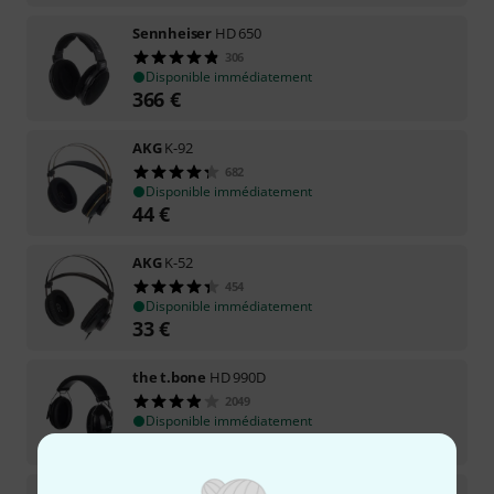
Sennheiser
HD 650
306
Disponible immédiatement
366
€
AKG
K-92
682
Disponible immédiatement
44
€
AKG
K-52
454
Disponible immédiatement
33
€
the t.bone
HD 990D
2049
Disponible immédiatement
32
€
HIFIMAN
ANANDA Nano