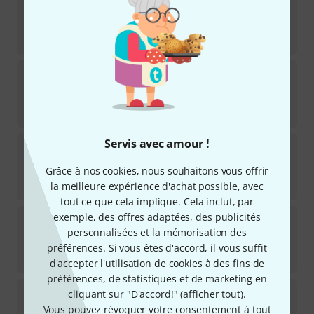
25
Disponible immédiatement
333
€
Fun Generation
HP-7
295
Disponible immédiatement
22
€
Servis avec amour !
Sennheiser
HD-400 Pro
51
Grâce à nos cookies, nous souhaitons vous offrir
Disponible immédiatement
222
€
la meilleure expérience d'achat possible, avec
tout ce que cela implique. Cela inclut, par
exemple, des offres adaptées, des publicités
AIAIAI
Tracks USB-C White
personnalisées et la mémorisation des
2
Disponible sous 1–2 semaines
préférences. Si vous êtes d'accord, il vous suffit
59
€
d'accepter l'utilisation de cookies à des fins de
préférences, de statistiques et de marketing en
Yamaha
HPH-MT8
cliquant sur "D'accord!" (
afficher tout
).
91
Vous pouvez révoquer votre consentement à tout