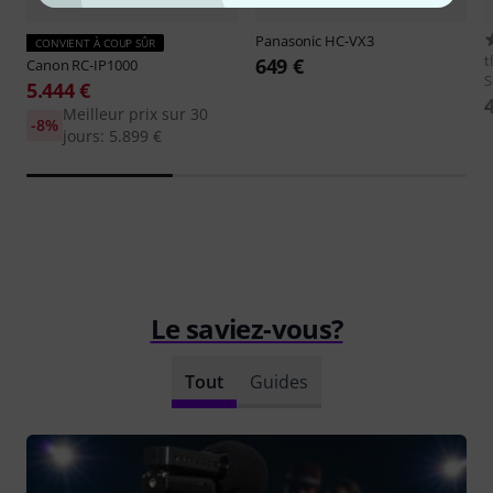
Panasonic
HC-VX3
CONVIENT À COUP SÛR
t
649 €
Canon
RC-IP1000
S
5.444 €
Meilleur prix sur 30
-8%
jours: 5.899 €
Le saviez-vous?
Tout
Guides