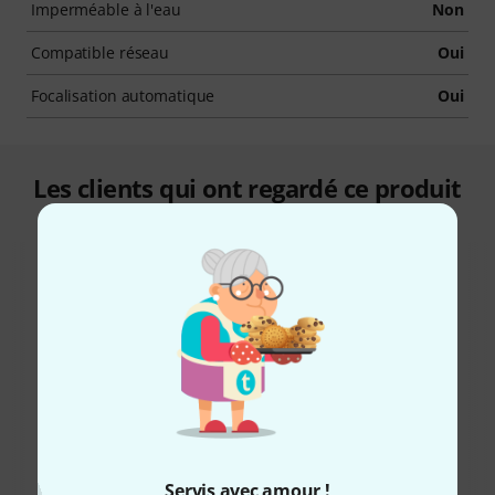
Imperméable à l'eau
Non
Compatible réseau
Oui
Focalisation automatique
Oui
Les clients qui ont regardé ce produit
ont acheté ceci
42%
12%
ONT ACHETÉ
ONT ACHETÉ
Servis avec amour !
Blackmagic Design Micro
EXACTEMENT CE PRODUIT