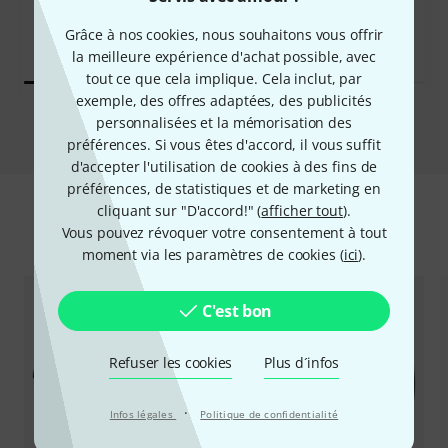
Studio Camera 4K G2
3.599 €
Grâce à nos cookies, nous souhaitons vous offrir
1.015 €
la meilleure expérience d'achat possible, avec
tout ce que cela implique. Cela inclut, par
exemple, des offres adaptées, des publicités
Comparer
personnalisées et la mémorisation des
préférences. Si vous êtes d'accord, il vous suffit
d'accepter l'utilisation de cookies à des fins de
préférences, de statistiques et de marketing en
cliquant sur "D'accord!" (
afficher tout
).
Accessoires & articles appropriés
Vous pouvez révoquer votre consentement à tout
moment via les paramètres de cookies (
ici
).
C'est bon
Refuser les cookies
Plus d´infos
·
Infos légales
Politique de confidentialité