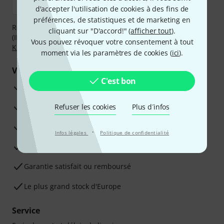
d'accepter l'utilisation de cookies à des fins de
préférences, de statistiques et de marketing en
Réglez de manière sûre et sécurisée par Virement
cliquant sur "D'accord!" (
afficher tout
).
(IBAN/BIC), PayPal, Amazon Pay,
Klarna Payer Maintenant
,
Vous pouvez révoquer votre consentement à tout
Klarna Payer en 3 fois
ou Carte de crédit.
moment via les paramètres de cookies (
ici
).
Vos avantages
C'est bon
Ga­ran­tie Thomann 3 ans
Garantie 30 jours satisfait ou remboursé
Refuser les cookies
Plus d´infos
Service de réparation
·
Infos légales
Politique de confidentialité
Conseils d'experts en la matière
Garantie satisfait ou remboursé
Le plus grand stock d'Europe
Service