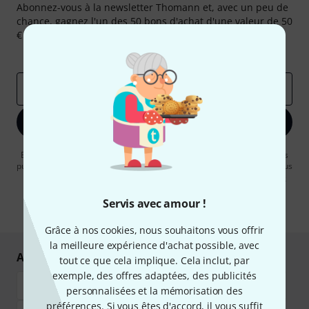
Abonnez-vous à la newsletter Thomann et, avec un peu de
chance, gagnez l'un des 50 bons d'achat d'une valeur de 50
€ chacun!
Articles inspirants
Deals
Aperçus Thomann
Adresse e-mail
*
S'inscrire maintenant
En cliquant sur "S'inscrire maintenant", vous acceptez de recevoir des
publicités par e-mail. La désinscription est possible à tout moment. Vous
pouvez trouver plus d'informations à ce sujet dans notre
Politique de
confidentialité
.
Servis avec amour !
* Requis
Grâce à nos cookies, nous souhaitons vous offrir
la meilleure expérience d'achat possible, avec
Achetez et payez en toute sécurité
tout ce que cela implique. Cela inclut, par
exemple, des offres adaptées, des publicités
personnalisées et la mémorisation des
préférences. Si vous êtes d'accord, il vous suffit