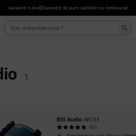
Garantie 3 ans
Garantie 30 jours satisfait ou remboursé
Déma
dio
1
BSS Audio
AR133
881
Alimentation par pile ou alim