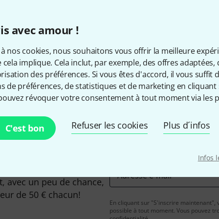
is avec amour !
à nos cookies, nous souhaitons vous offrir la meilleure expér
Aimez-vous ce que vous voyez ?
 cela implique. Cela inclut, par exemple, des offres adaptées, 
sation des préférences. Si vous êtes d'accord, il vous suffit d'
ns de préférences, de statistiques et de marketing en cliquant 
Partager
Aide et commentaires
pouvez révoquer votre consentement à tout moment via les p
Refuser les cookies
Plus d´infos
C'est bon
Infos 
Adresse e-mail
*
, avec un peu de chance,
leur de 50 € chacun!
En cliquant sur "S'inscrire maintenant", 
possible à tout moment. Vous pouvez tro
confidentialité
.