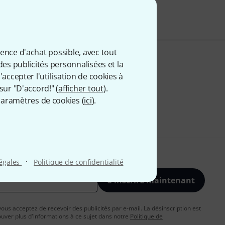
ience d'achat possible, avec tout
des publicités personnalisées et la
accepter l'utilisation de cookies à
sur "D'accord!" (
afficher tout
).
aramètres de cookies (
ici
).
·
légales
Politique de confidentialité
S'inscrire maintenant
vous acceptez de recevoir des publicités par e-mail. La désinscription est
uver plus d'informations à ce sujet dans notre
Politique de