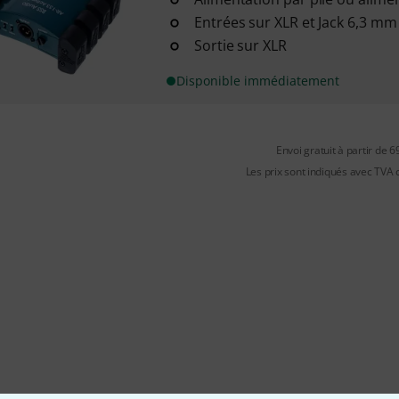
Entrées sur XLR et Jack 6,3 mm
Sortie sur XLR
Disponible immédiatement
Envoi gratuit à partir de 6
Les prix sont indiqués avec TVA