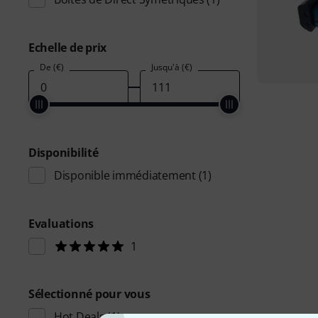
Echelle de prix
De (€)
Jusqu'à (€)
Disponibilité
Disponible immédiatement
(1)
Evaluations
1
Sélectionné pour vous
Hot Deals
(1)