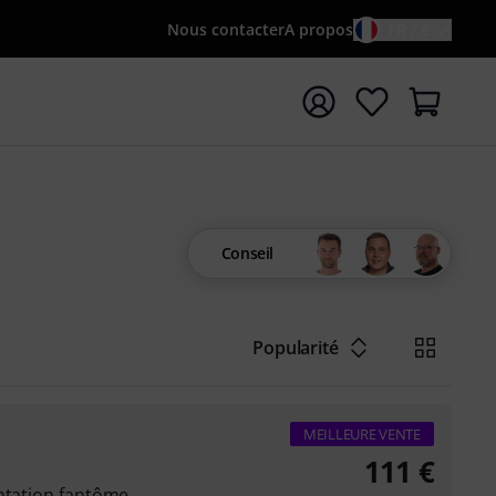
Nous contacter
A propos
FR / €
rrer la recherche avec le terme de recherche {searchTerm
Conseil
Popularité
MEILLEURE VENTE
111
€
entation fantôme