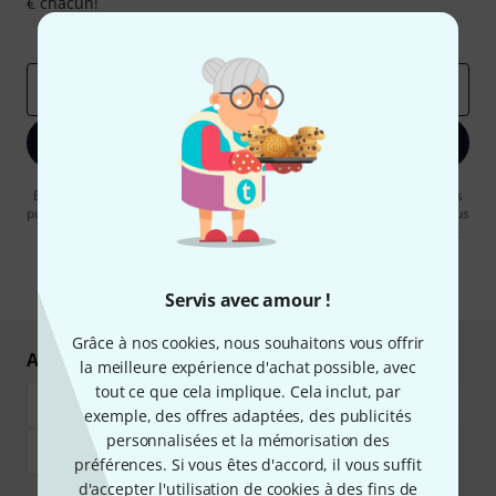
€ chacun!
Articles inspirants
Deals
Aperçus Thomann
Adresse e-mail
*
S'inscrire maintenant
En cliquant sur "S'inscrire maintenant", vous acceptez de recevoir des
publicités par e-mail. La désinscription est possible à tout moment. Vous
pouvez trouver plus d'informations à ce sujet dans notre
Politique de
confidentialité
.
* Requis
Servis avec amour !
Grâce à nos cookies, nous souhaitons vous offrir
Achetez et payez en toute sécurité
la meilleure expérience d'achat possible, avec
tout ce que cela implique. Cela inclut, par
exemple, des offres adaptées, des publicités
personnalisées et la mémorisation des
préférences. Si vous êtes d'accord, il vous suffit
d'accepter l'utilisation de cookies à des fins de