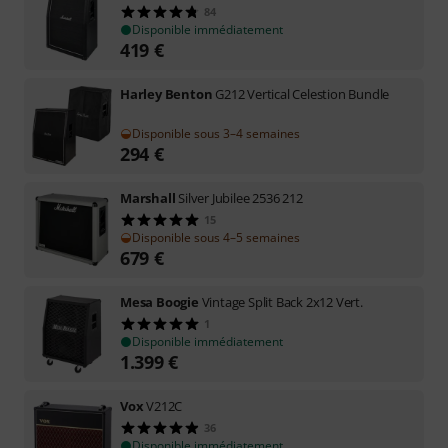
84
Disponible immédiatement
419
€
Harley Benton
G212 Vertical Celestion Bundle
Disponible sous 3–4 semaines
294
€
Marshall
Silver Jubilee 2536 212
15
Disponible sous 4–5 semaines
679
€
Mesa Boogie
Vintage Split Back 2x12 Vert.
1
Disponible immédiatement
1.399
€
Vox
V212C
36
Disponible immédiatement