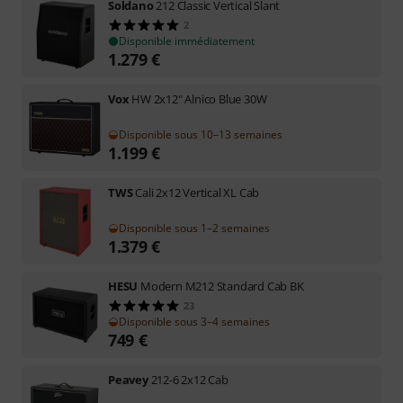
Soldano
212 Classic Vertical Slant
2
Disponible immédiatement
1.279
€
Vox
HW 2x12" Alnico Blue 30W
Disponible sous 10–13 semaines
1.199
€
TWS
Cali 2x12 Vertical XL Cab
Disponible sous 1–2 semaines
1.379
€
HESU
Modern M212 Standard Cab BK
23
Disponible sous 3–4 semaines
749
€
Peavey
212-6 2x12 Cab