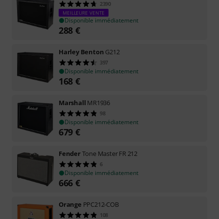
2390
MEILLEURE VENTE
Disponible immédiatement
288
€
Harley Benton
G212
397
Disponible immédiatement
168
€
Marshall
MR1936
98
Disponible immédiatement
679
€
Fender
Tone Master FR 212
6
Disponible immédiatement
666
€
Orange
PPC212-COB
108