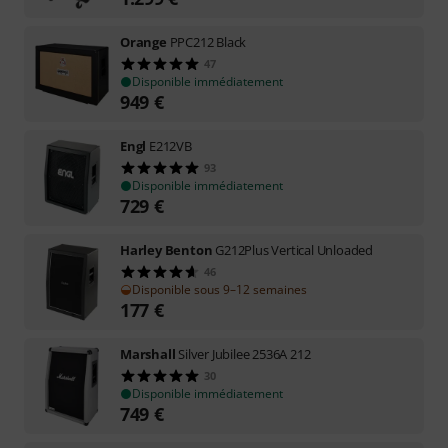
Orange
PPC212 Black
47
Disponible immédiatement
949
€
Engl
E212VB
93
Disponible immédiatement
729
€
Harley Benton
G212Plus Vertical Unloaded
46
Disponible sous 9–12 semaines
177
€
Marshall
Silver Jubilee 2536A 212
30
Disponible immédiatement
749
€