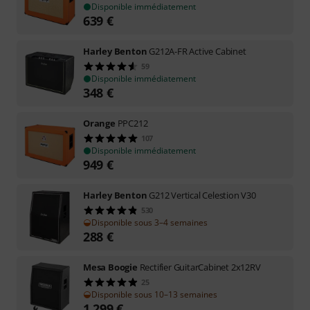
Disponible immédiatement
639
€
Harley Benton
G212A-FR Active Cabinet
59
Disponible immédiatement
348
€
Orange
PPC212
107
Disponible immédiatement
949
€
Harley Benton
G212 Vertical Celestion V30
530
Disponible sous 3–4 semaines
288
€
Mesa Boogie
Rectifier GuitarCabinet 2x12RV
25
Disponible sous 10–13 semaines
1.299
€