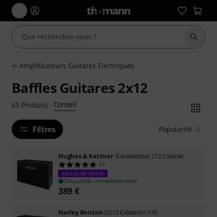
Démarr
Amplificateurs Guitares Electriques
Baffles Guitares 2x12
Conseil
65
Produits
·
Filtres
Popularité
Hughes & Kettner
TubeMeister 212 Cabinet
67
MEILLEURE VENTE
Disponible immédiatement
389
€
Harley Benton
G212 Celestion V30