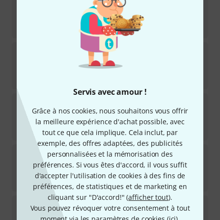
Disponible immédiatement
572
€
Evh
5150 III 2x12 Straight Cab IVR
18
Disponible immédiatement
599
€
Servis avec amour !
Bad Cat
Closed Back 2x12 Cab
Grâce à nos cookies, nous souhaitons vous offrir
Disponible immédiatement
la meilleure expérience d'achat possible, avec
1.145
€
tout ce que cela implique. Cela inclut, par
exemple, des offres adaptées, des publicités
Peavey
212-C 2x12 Cab TW
personnalisées et la mémorisation des
2
préférences. Si vous êtes d'accord, il vous suffit
Disponible immédiatement
d'accepter l'utilisation de cookies à des fins de
499
€
préférences, de statistiques et de marketing en
cliquant sur "D'accord!" (
afficher tout
).
HESU
Vertical V212 Standard Cab BK
Vous pouvez révoquer votre consentement à tout
22
moment via les paramètres de cookies (
ici
).