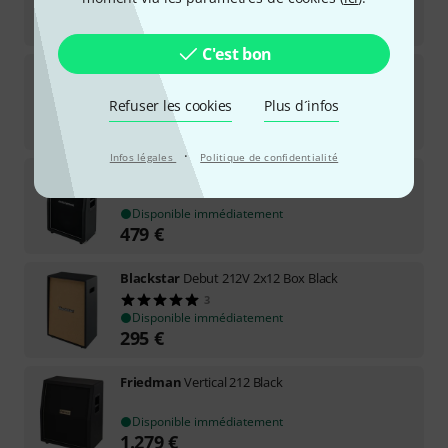
Disponible immédiatement
729
€
C'est bon
Evh
5150 III EL34 2x12 ST Cab BK
9
Refuser les cookies
Plus d´infos
Disponible sous 2–3 semaines
599
€
·
Infos légales
Politique de confidentialité
Electro Harmonix
2x12 Vertical Cabinet
Disponible immédiatement
479
€
Blackstar
Debut 212V 2x12 Box Black
3
Disponible immédiatement
295
€
Friedman
Vertical 212 Black
Disponible immédiatement
1.279
€