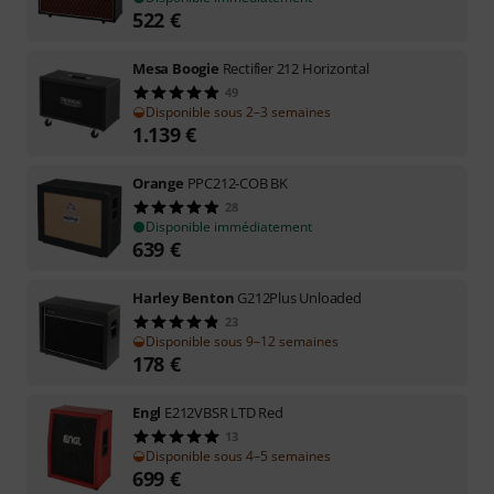
522
€
Mesa Boogie
Rectifier 212 Horizontal
49
Disponible sous 2–3 semaines
1.139
€
Orange
PPC212-COB BK
28
Disponible immédiatement
639
€
Harley Benton
G212Plus Unloaded
23
Disponible sous 9–12 semaines
178
€
Engl
E212VBSR LTD Red
13
Disponible sous 4–5 semaines
699
€