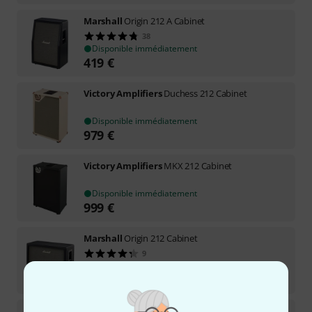
Marshall
Origin 212 A Cabinet
38
Disponible immédiatement
419
€
Victory Amplifiers
Duchess 212 Cabinet
Disponible immédiatement
979
€
Victory Amplifiers
MKX 212 Cabinet
Disponible immédiatement
999
€
Marshall
Origin 212 Cabinet
9
Disponible immédiatement
369
€
DV Mark
DV Gold 212 V