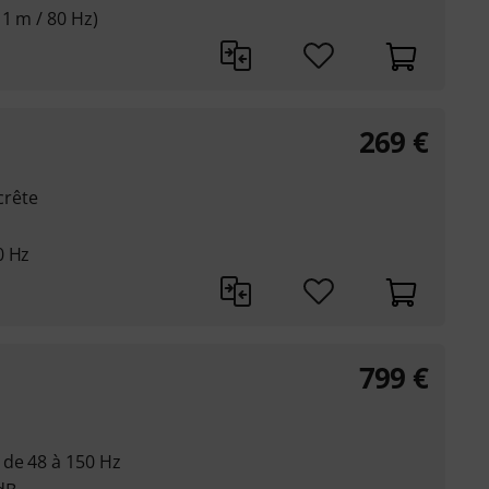
 1 m / 80 Hz)
269
€
crête
0 Hz
799
€
de 48 à 150 Hz