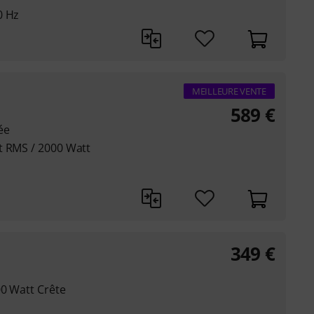
0 Hz
MEILLEURE VENTE
589
€
ée
t RMS / 2000 Watt
349
€
00 Watt Crête