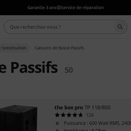
Garantie 3 ans
Service de réparation
Déma
e Sonorisation
Caissons de Basse Passifs
e Passifs
50
the box pro
TP 118/800
124
Puissance : 600 Watt RMS, 240
Impédance : 8 Ohm