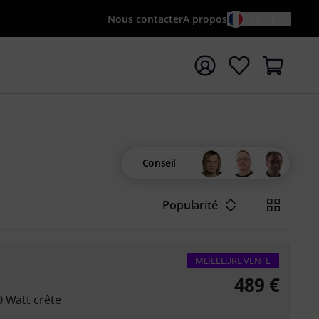
Nous contacter
A propos
FR / €
rrer la recherche avec le terme de recherche {searchTerm
Conseil
Popularité
MEILLEURE VENTE
489
€
0 Watt crête