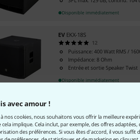
SPL max: 129 dB, continu: 104 
Disponible immédiatement
EV
EKX-18S
12
Puissance: 400 Watt RMS / 160
Impédance: 8 Ohm
Entrée et sortie Speaker Twist
Disponible immédiatement
the box
Pyrit 212 Sub
is avec amour !
75
à nos cookies, nous souhaitons vous offrir la meilleure expér
Caisson de basse passif haute
 cela implique. Cela inclut, par exemple, des offres adaptées, 
2 haut-parleurs 12" avec bobin
sation des préférences. Si vous êtes d'accord, il vous suffit d'
Puissance admissible: 1000 Wa
ns de préférences, de statistiques et de marketing en cliquant 