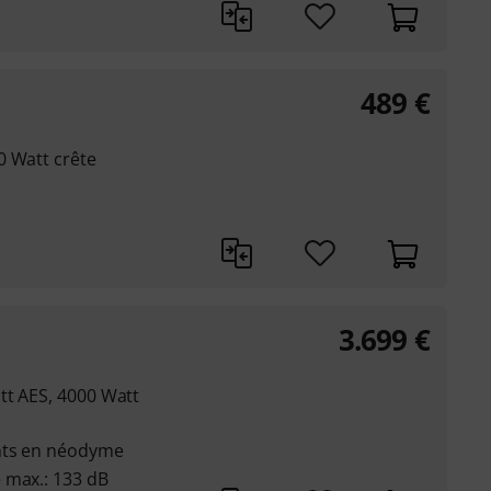
489
€
0 Watt crête
3.699
€
tt AES, 4000 Watt
ants en néodyme
 max.: 133 dB