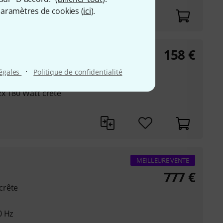
aramètres de cookies (
ici
).
158
€
·
légales
Politique de confidentialité
2x 180 Watt crête
MEILLEURE VENTE
777
€
crête
0 Hz