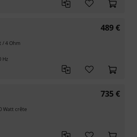
489
€
t / 4 Ohm
0 Hz
735
€
0 Watt crête