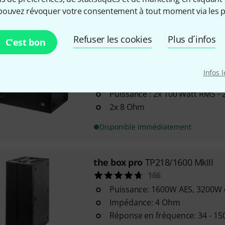
crête
pouvez révoquer votre consentement à tout moment via les p
Disponible immédiatement
Refuser les cookies
Plus d´infos
C'est bon
LD Systems
Sub 88
98
Infos 
2x haut-parleurs 8"
Puissance : 2x 100 Watt RMS - 
2x 8 Ohm
Disponible immédiatement
the box pro
TP218/1600 MkIII
166
Puissance: 1600W AES, 3200W 
Impédance: 4 Ohm
Réponse en fréquence: 34 - 15