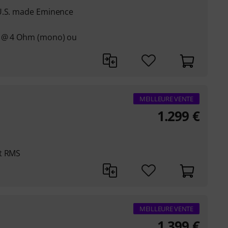
 U.S. made Eminence
t @ 4 Ohm (mono) ou
MEILLEURE VENTE
1.299
€
tt RMS
MEILLEURE VENTE
1.399
€