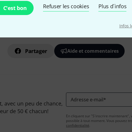
Refuser les cookies
Plus d´infos
C'est bon
Infos 
Aimez-vous ce que vous voyez ?
Partager
Aide et commentaires
Adresse e-mail
*
, avec un peu de chance,
leur de 50 € chacun!
En cliquant sur "S'inscrire maintenant", 
possible à tout moment. Vous pouvez tro
confidentialité
.