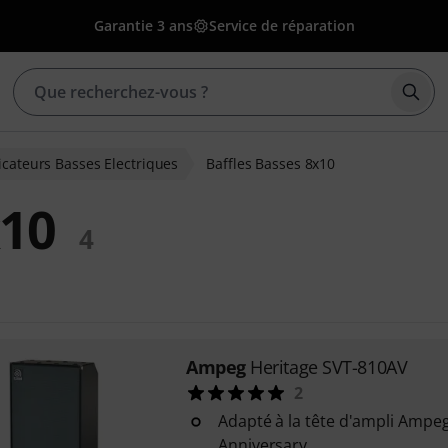
Garantie 3 ans
Service de réparation
Déma
icateurs Basses Electriques
Baffles Basses 8x10
x10
4
Ampeg
Heritage SVT-810AV
2
Adapté à la tête d'ampli Ampe
Anniversary