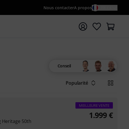
Nous contacter
A propos
FR / €
rrer la recherche avec le terme de recherche {searchTerm
Conseil
Popularité
MEILLEURE VENTE
1.999
€
g Heritage 50th