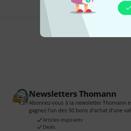
Newsletters Thomann
Abonnez-vous à la newsletter Thomann et
gagnez l'un des 50 bons d'achat d'une va
Articles inspirants
Deals