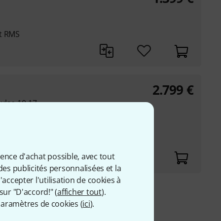
tt RMS
2.799
€
Pulse 10.17
tt
ience d'achat possible, avec tout
des publicités personnalisées et la
accepter l'utilisation de cookies à
sur "D'accord!" (
afficher tout
).
9 €
aramètres de cookies (
ici
).
 comprise