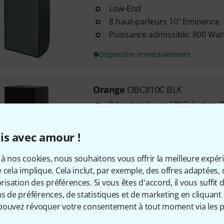
Low-End
8 haut-parleurs 10" Eminence
Puissance admissible: 800 Wa
Disponible immédiatement
Orange
OBC810C BLK
8 haut-parleurs 10" Celestion 
Puissance admissible: 1200 Wa
Impédance: 4 Ohm
is avec amour !
à nos cookies, nous souhaitons vous offrir la meilleure expér
Disponible immédiatement
 cela implique. Cela inclut, par exemple, des offres adaptées, 
sation des préférences. Si vous êtes d'accord, il vous suffit d'
ns de préférences, de statistiques et de marketing en cliquant 
Envoi gratuit à partir de 6
pouvez révoquer votre consentement à tout moment via les p
Les prix sont indiqués avec TVA