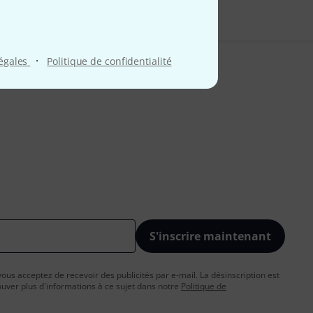
·
légales
Politique de confidentialité
S'inscrire maintenant
vous acceptez de recevoir des publicités par e-mail. La désinscription est
uver plus d'informations à ce sujet dans notre
Politique de