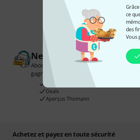
Grâce 
ce que
mémori
des fi
Vous 
Newsletters Thomann
Abonnez-vous à la newsletter Thomann et
gagnez l'un des 50 bons d'achat d'une va
Articles inspirants
Deals
Aperçus Thomann
Achetez et payez en toute sécurité