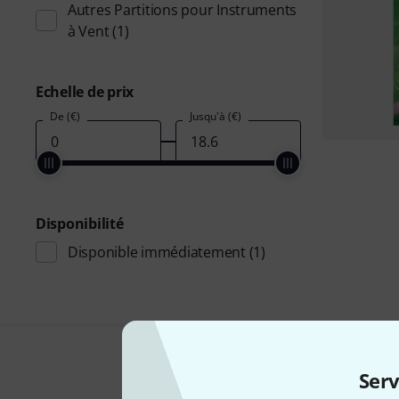
Autres Partitions pour Instruments
à Vent
(1)
Echelle de prix
De (€)
Jusqu'à (€)
Disponibilité
Disponible immédiatement
(1)
Serv