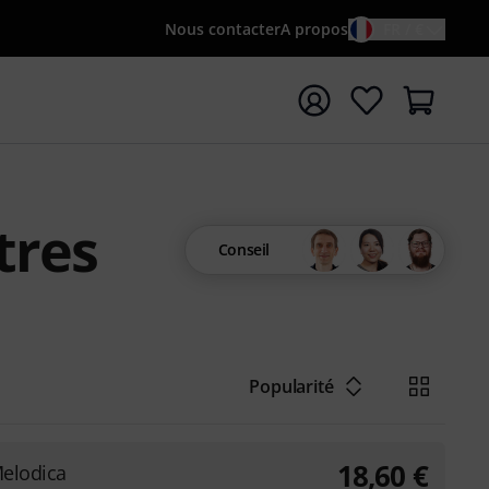
Nous contacter
A propos
FR / €
rrer la recherche avec le terme de recherche {searchTerm
tres
Conseil
Popularité
18,60
€
Melodica