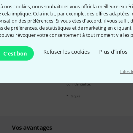
à nos cookies, nous souhaitons vous offrir la meilleure expér
Partager
Aide et commentaires
 cela implique. Cela inclut, par exemple, des offres adaptées, 
sation des préférences. Si vous êtes d'accord, il vous suffit d'
ns de préférences, de statistiques et de marketing en cliquant 
pouvez révoquer votre consentement à tout moment via les p
Refuser les cookies
Plus d´infos
C'est bon
Adresse e-mail
*
, avec un peu de chance,
leur de 50 € chacun!
Infos 
En cliquant sur "S'inscrire maintenant", 
possible à tout moment. Vous pouvez tro
confidentialité
.
* Requis
Vos avantages