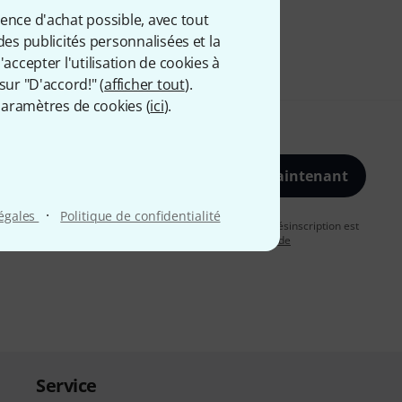
ience d'achat possible, avec tout
des publicités personnalisées et la
accepter l'utilisation de cookies à
sur "D'accord!" (
afficher tout
).
aramètres de cookies (
ici
).
S'inscrire maintenant
·
légales
Politique de confidentialité
vous acceptez de recevoir des publicités par e-mail. La désinscription est
uver plus d'informations à ce sujet dans notre
Politique de
Service