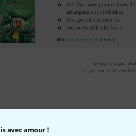
100 chansons pour enfants de f
arrangées pour mélodica
Avec paroles et accords
Niveau de difficulté facile
Disponible immédiatement
Envoi gratuit à partir de 6
Les prix sont indiqués avec TVA
Aimez-vous ce que vous voyez ?
is avec amour !