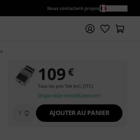
Nous contacter
A propos
FR / €
rrer la recherche avec le terme de recherche {searchTerm
ns
109
€
Tous les prix TVA incl. (TTC)
Disponible immédiatement
AJOUTER AU PANIER
1