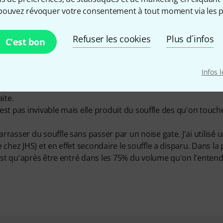
pouvez révoquer votre consentement à tout moment via les p
Refuser les cookies
Plus d´infos
C'est bon
Infos 
angements de réglages. J'ai écouté mon son et j'ai voulu corrig
ut en nettoyant un peu mes sons crunch en high mids. Mission
ite.
'est pas invivable mais elle produit du souffle des qu'on touch
asser du souffle sans passer par un noise gate. J'ai utilisé 
chez JHS) et en effet secondaire le souffle a disparu. Dans la 
'est qu'après être entré dans les 75% du volume qu'on l'entend