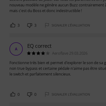
nouveau modèle ne génère aucun Buzz contrairement à l
mais c'est du Boss et donc indestructible !
3
3
SIGNALER L'ÉVALUATION
EQ correct
A
Aeroflave 29.03.2026
Fonctionne très bien et permet d'explorer le son de sa gr
non true bypass et certaine pédale n'aime pas être situé a
le switch et parfaitement silencieux.
0
0
SIGNALER L'ÉVALUATION