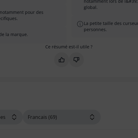
notamment lors de l&#39;
global.
s, notamment pour des
cifiques.
La petite taille des curseu
personnes.
 de la marque.
Ce résumé est-il utile ?
Marquer ce résumé comme utile
Marquer ce résumé comme