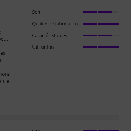
Son
Qualité de fabrication
e
Caractéristiques
 peut
Utilisation
nes
i
chons
it le