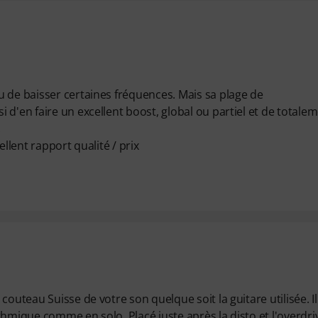
 de baisser certaines fréquences. Mais sa plage de
d'en faire un excellent boost, global ou partiel et de totale
.
llent rapport qualité / prix
outeau Suisse de votre son quelque soit la guitare utilisée. Il
hmique comme en solo. Placé juste après la disto et l'overdriv