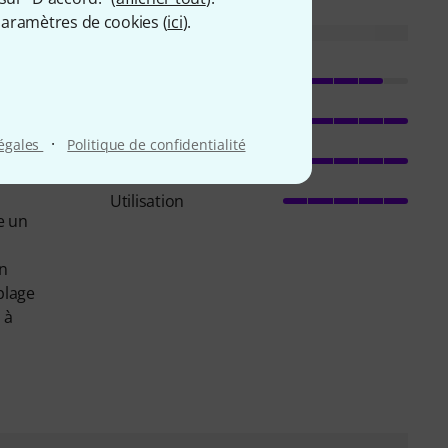
aramètres de cookies (
ici
).
Son
Qualité de fabrication
·
légales
Politique de confidentialité
er un
Caractéristiques
Utilisation
e un
un
plage
 à