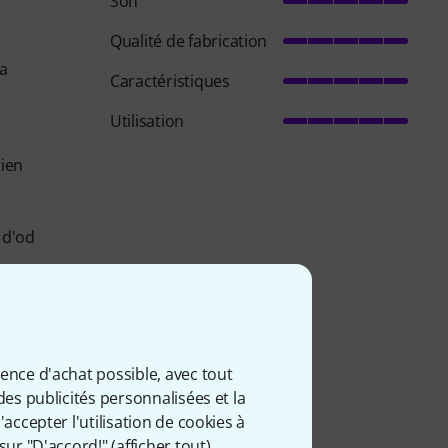
Son
Qualité de fabrication
la
Caractéristiques
Utilisation
bien
 d'od
isés.
ience d'achat possible, avec tout
des publicités personnalisées et la
accepter l'utilisation de cookies à
sur "D'accord!" (
afficher tout
).