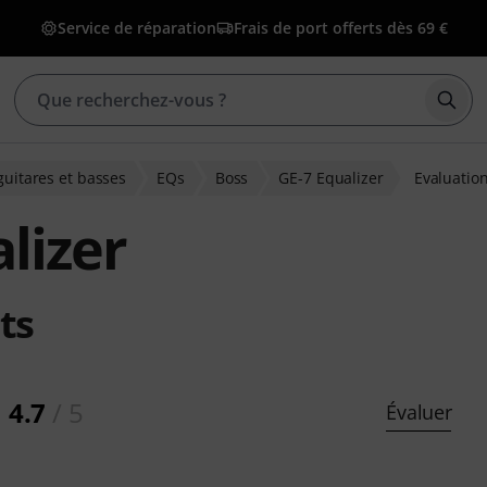
Service de réparation
Frais de port offerts dès 69 €
Déma
guitares et basses
EQs
Boss
GE-7 Equalizer
Evaluatio
lizer
ts
4.7
/ 5
Évaluer