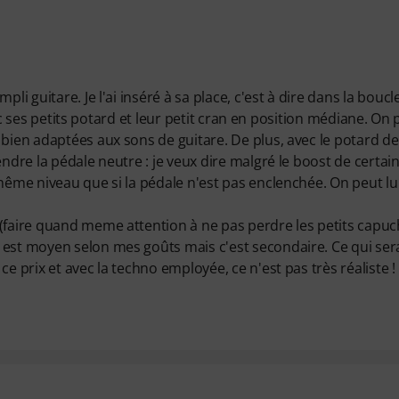
li guitare. Je l'ai inséré à sa place, c'est à dire dans la boucl
avec ses petits potard et leur petit cran en position médiane. On
 bien adaptées aux sons de guitare. De plus, avec le potard de
endre la pédale neutre : je veux dire malgré le boost de certai
même niveau que si la pédale n'est pas enclenchée. On peut lu
 (faire quand meme attention à ne pas perdre les petits capu
est moyen selon mes goûts mais c'est secondaire. Ce qui sera
e prix et avec la techno employée, ce n'est pas très réaliste !