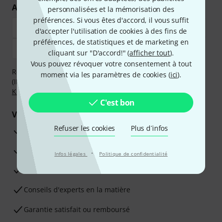
Achetez et payez en toute sécurité
personnalisées et la mémorisation des
préférences. Si vous êtes d'accord, il vous suffit
d'accepter l'utilisation de cookies à des fins de
préférences, de statistiques et de marketing en
cliquant sur "D'accord!" (
afficher tout
).
Vous pouvez révoquer votre consentement à tout
Réglez de manière sûre et sécurisée par Virement
moment via les paramètres de cookies (
ici
).
(IBAN/BIC), PayPal, Amazon Pay,
Klarna Payer Maintenant
,
Klarna Payer en 3 fois
ou Carte de crédit.
C'est bon
Vos avantages
Refuser les cookies
Plus d´infos
Ga­ran­tie Thomann 3 ans
Garantie 30 jours satisfait ou remboursé
·
Infos légales
Politique de confidentialité
Service de réparation
Conseils d'experts en la matière
Garantie satisfait ou remboursé