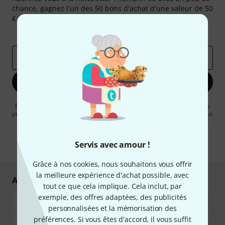
chance, gagnez l'un des 50 bons d'achat d'une valeur de 50
€ chacun!
Articles inspirants
Deals
Aperçus Thomann
Adresse e-mail
*
S'inscrire maintenant
En cliquant sur "S'inscrire maintenant", vous acceptez de recevoir des
publicités par e-mail. La désinscription est possible à tout moment. Vous
pouvez trouver plus d'informations à ce sujet dans notre
Politique de
confidentialité
.
Servis avec amour !
* Requis
Grâce à nos cookies, nous souhaitons vous offrir
la meilleure expérience d'achat possible, avec
Achetez et payez en toute sécurité
tout ce que cela implique. Cela inclut, par
exemple, des offres adaptées, des publicités
personnalisées et la mémorisation des
préférences. Si vous êtes d'accord, il vous suffit