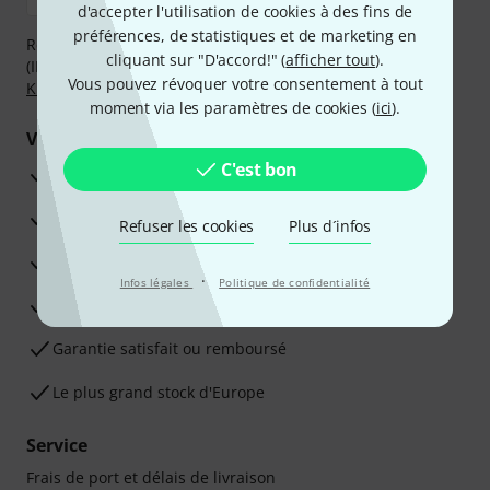
d'accepter l'utilisation de cookies à des fins de
préférences, de statistiques et de marketing en
Réglez de manière sûre et sécurisée par Virement
cliquant sur "D'accord!" (
afficher tout
).
(IBAN/BIC), PayPal, Amazon Pay,
Klarna Payer Maintenant
,
Vous pouvez révoquer votre consentement à tout
Klarna Payer en 3 fois
ou Carte de crédit.
moment via les paramètres de cookies (
ici
).
Vos avantages
C'est bon
Ga­ran­tie Thomann 3 ans
Garantie 30 jours satisfait ou remboursé
Refuser les cookies
Plus d´infos
Service de réparation
·
Infos légales
Politique de confidentialité
Conseils d'experts en la matière
Garantie satisfait ou remboursé
Le plus grand stock d'Europe
Service
Frais de port et délais de livraison