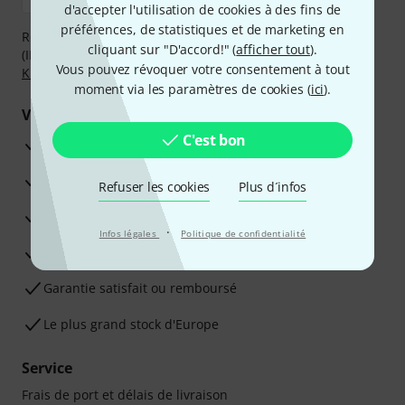
d'accepter l'utilisation de cookies à des fins de
préférences, de statistiques et de marketing en
Réglez de manière sûre et sécurisée par Virement
cliquant sur "D'accord!" (
afficher tout
).
(IBAN/BIC), PayPal, Amazon Pay,
Klarna Payer Maintenant
,
Vous pouvez révoquer votre consentement à tout
Klarna Payer en 3 fois
ou Carte de crédit.
moment via les paramètres de cookies (
ici
).
Vos avantages
C'est bon
Ga­ran­tie Thomann 3 ans
Garantie 30 jours satisfait ou remboursé
Refuser les cookies
Plus d´infos
Service de réparation
·
Infos légales
Politique de confidentialité
Conseils d'experts en la matière
Garantie satisfait ou remboursé
Le plus grand stock d'Europe
Service
Frais de port et délais de livraison