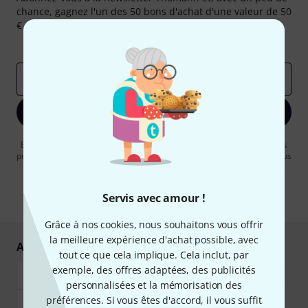
chance, gagnez l'un des 50 bons d'achat d'une valeur de 50
€ chacun!
Articles inspirants
Deals
Aperçus Thomann
Adresse e-mail
*
S'inscrire maintenant
En cliquant sur "S'inscrire maintenant", vous acceptez de recevoir des
publicités par e-mail. La désinscription est possible à tout moment. Vous
pouvez trouver plus d'informations à ce sujet dans notre
Politique de
confidentialité
.
Servis avec amour !
* Requis
Grâce à nos cookies, nous souhaitons vous offrir
la meilleure expérience d'achat possible, avec
Achetez et payez en toute sécurité
tout ce que cela implique. Cela inclut, par
exemple, des offres adaptées, des publicités
personnalisées et la mémorisation des
préférences. Si vous êtes d'accord, il vous suffit