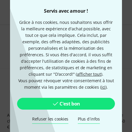
Les prix sont indiqués avec TVA comprise
Servis avec amour !
Grâce à nos cookies, nous souhaitons vous offrir
la meilleure expérience d'achat possible, avec
tout ce que cela implique. Cela inclut, par
Aimez-vous ce que vous voyez ?
exemple, des offres adaptées, des publicités
personnalisées et la mémorisation des
Partager
Aide et commentaires
préférences. Si vous êtes d'accord, il vous suffit
d'accepter l'utilisation de cookies à des fins de
préférences, de statistiques et de marketing en
cliquant sur "D'accord!" (
afficher tout
).
Vous pouvez révoquer votre consentement à tout
moment via les paramètres de cookies (
ici
).
C'est bon
Newsletters Thomann
Abonnez-vous à la newsletter Thomann et, avec un peu de
Refuser les cookies
Plus d´infos
chance, gagnez l'un des 50 bons d'achat d'une valeur de 50
€ chacun!