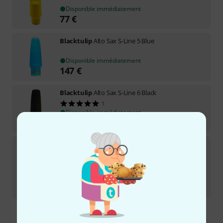
Disponible immédiatement
77
€
Blacktulip
Alto Sax S-Line 5 Blue
Disponible immédiatement
147
€
Blacktulip
Alto Sax S-Line 6 Black
1
Disponible immédiatement
147
€
Blacktulip
Alto Sax S-Line 5 Blue B-Stock
Disponible immédiatement
103
€
-6%
Meilleur prix sur 30 jours
:
109
€
Envoi gratuit à partir de 69 €