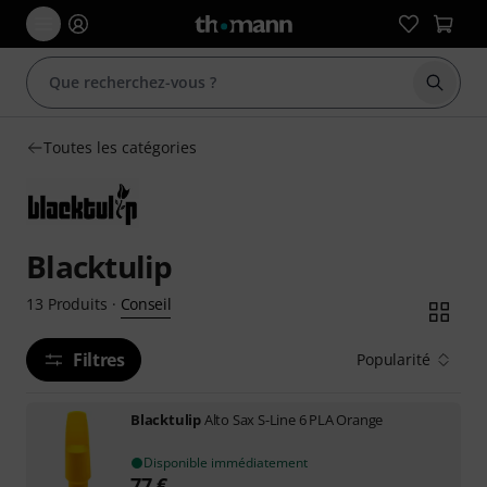
Démarr
Toutes les catégories
Blacktulip
Conseil
13
Produits
·
Filtres
Popularité
Blacktulip
Alto Sax S-Line 6 PLA Orange
Disponible immédiatement
77
€