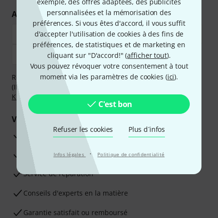
exemple, des offres adaptées, des publicités
personnalisées et la mémorisation des
Achetez et payez en toute sécurité
préférences. Si vous êtes d'accord, il vous suffit
d'accepter l'utilisation de cookies à des fins de
préférences, de statistiques et de marketing en
cliquant sur "D'accord!" (
afficher tout
).
Vous pouvez révoquer votre consentement à tout
moment via les paramètres de cookies (
ici
).
Réglez de manière sûre et sécurisée par Virement
(IBAN/BIC), PayPal, Amazon Pay,
Klarna Payer Maintenant
,
Klarna Payer en 3 fois
ou Carte de crédit.
C'est bon
Vos avantages
Refuser les cookies
Plus d´infos
Ga­ran­tie Thomann 3 ans
·
Garantie 30 jours satisfait ou remboursé
Infos légales
Politique de confidentialité
Service de réparation
Conseils d'experts en la matière
Garantie satisfait ou remboursé