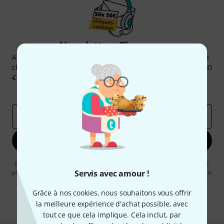
Newsletters Thomann
Abonnez-vous à la newsletter Thomann et, avec un peu de
chance, gagnez l'un des 50 bons d'achat d'une valeur de 50
€ chacun!
Articles inspirants
Deals
Aperçus Thomann
Adresse e-mail
*
S'inscrire maintenant
En cliquant sur "S'inscrire maintenant", vous acceptez de recevoir des
publicités par e-mail. La désinscription est possible à tout moment. Vous
Servis avec amour !
pouvez trouver plus d'informations à ce sujet dans notre
Politique de
confidentialité
.
Grâce à nos cookies, nous souhaitons vous offrir
la meilleure expérience d'achat possible, avec
* Requis
tout ce que cela implique. Cela inclut, par