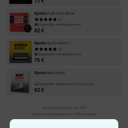
71
€
Bjooks
Push Turn Move
30
Disponible immédiatement
82
€
Bjooks
Synth Gems 1
20
Disponible immédiatement
75
€
Bjooks
Beat Gems
Disponible rapidement (2 à 5 jours)
82
€
Envoi gratuit à partir de 69 €
Les prix sont indiqués avec TVA comprise