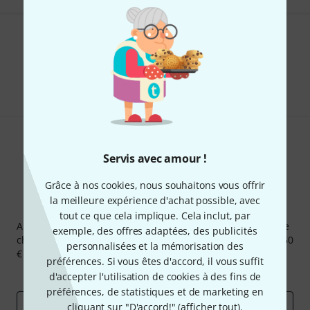
Aimez-vous ce que vous voyez ?
Partager
Aide et commentaires
Servis avec amour !
Grâce à nos cookies, nous souhaitons vous offrir
la meilleure expérience d'achat possible, avec
Newsletters Thomann
tout ce que cela implique. Cela inclut, par
Abonnez-vous à la newsletter Thomann et, avec un peu de
exemple, des offres adaptées, des publicités
chance, gagnez l'un des 50 bons d'achat d'une valeur de 50
personnalisées et la mémorisation des
€ chacun!
préférences. Si vous êtes d'accord, il vous suffit
Articles inspirants
Deals
Aperçus Thomann
d'accepter l'utilisation de cookies à des fins de
préférences, de statistiques et de marketing en
cliquant sur "D'accord!" (
afficher tout
).
Adresse e-mail
*