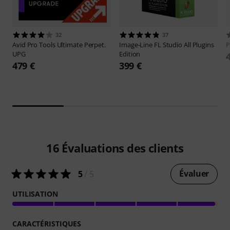
32
37
Avid
Pro Tools Ultimate Perpet.
Image-Line
FL Studio All Plugins
P
UPG
Edition
479 €
399 €
16
Évaluations des clients
Évaluer
5
/ 5
UTILISATION
CARACTÉRISTIQUES