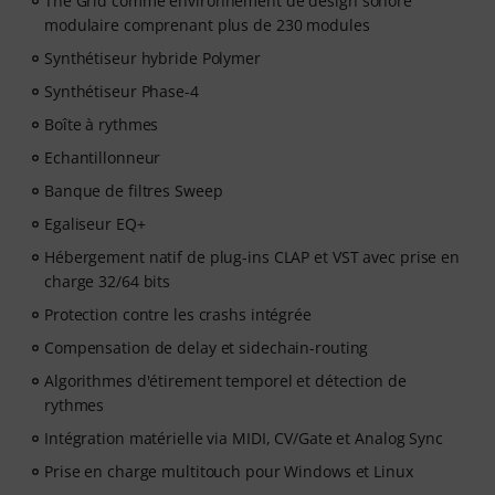
The Grid comme environnement de design sonore
pour transformer vos idées en morceaux prêts à être
modulaire comprenant plus de 230 modules
diffusés.
Synthétiseur hybride Polymer
Synthétiseur Phase-4
Boîte à rythmes
Echantillonneur
Banque de filtres Sweep
Egaliseur EQ+
Hébergement natif de plug-ins CLAP et VST avec prise en
charge 32/64 bits
Protection contre les crashs intégrée
Compensation de delay et sidechain-routing
Algorithmes d'étirement temporel et détection de
rythmes
Intégration matérielle via MIDI, CV/Gate et Analog Sync
Prise en charge multitouch pour Windows et Linux