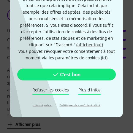
tout ce que cela implique. Cela inclut, par
Surprisingly - best DAW for beginners
exemple, des offres adaptées, des publicités
C
cieciu 14.11.2025
personnalisées et la mémorisation des
préférences. Si vous êtes d'accord, il vous suffit
Utilisation
d'accepter l'utilisation de cookies à des fins de
préférences, de statistiques et de marketing en
Caractéristiques
cliquant sur "D'accord!" (
afficher tout
).
Son/Qualité
Vous pouvez révoquer votre consentement à tout
Consommation de ressources
moment via les paramètres de cookies (
ici
).
Are you hobbyst? Do you like to play with your good, bad or
C'est bon
crazy ideas? Do you like to have your fun and pleasure
spending your free time? Knowing, that possibilities are
always far beyond your current skills - so there's always
Refuser les cookies
Plus d´infos
room to improve and use professional tools wherever you
like?
·
Infos légales
Politique de confidentialité
Do this with Bitwig Studio.
Stable, fast, full of features to use and
Afficher plus