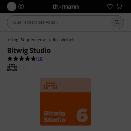
Démarr
Log. Sequencers/studios virtuels
Bitwig Studio
5.0 étoiles sur 5 d'après 16 évaluations clients
(
16
)