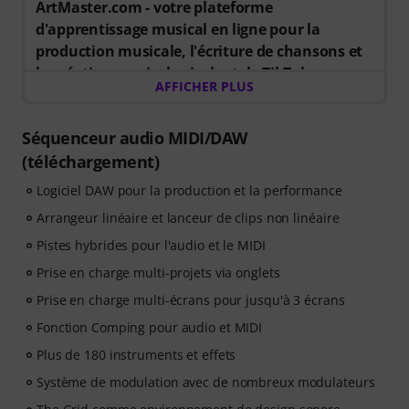
ArtMaster.com - votre plateforme
d'apprentissage musical en ligne pour la
production musicale, l'écriture de chansons et
la création musicale virale style TikTok.
AFFICHER PLUS
Achetez cet article pour studio et vous recevez un bon
d'accès gratuit de 3 mois d'une valeur de 59 euros,
valable du 15.07. au 14.10.2026. Ce bon vous donne un
Séquenceur audio MIDI/DAW
accès complet à des cours en ligne premium axés sur
(téléchargement)
les techniques de production modernes, la création de
Logiciel DAW pour la production et la performance
rythmes, l'édition de voix, les flux de travail créatifs et
le design sonore.
Arrangeur linéaire et lanceur de clips non linéaire
ArtMaster.com – votre partenaire d'apprentissage en
Pistes hybrides pour l'audio et le MIDI
ligne créé avec des professionnels de l'industrie tels
Prise en charge multi-projets via onglets
que Sam Pounds (Chris Brown, Dr. Dre), Printz Board
(Black Eyed Peas, Justin Timberlake) et Chris Kasych
Prise en charge multi-écrans pour jusqu'à 3 écrans
(Adele, Beck, Pharrell Williams). Apprenez grâce à plus
Fonction Comping pour audio et MIDI
de 500 leçons vidéo conçues pour les producteurs,
créateurs et auteurs-compositeurs - production avec
Plus de 180 instruments et effets
un DAW, bases du mixage, arrangements, mélodies
Système de modulation avec de nombreux modulateurs
percutantes pour TikTok et compétences essentielles