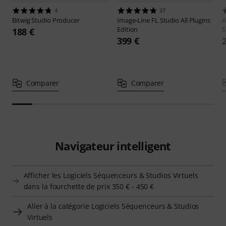
4
37
Bitwig
Studio Producer
Image-Line
FL Studio All Plugins
A
Edition
S
188 €
399 €
Comparer
Comparer
Navigateur intelligent
Afficher les Logiciels Séquenceurs & Studios Virtuels
dans la fourchette de prix 350 € - 450 €
Aller à la catégorie Logiciels Séquenceurs & Studios
Virtuels