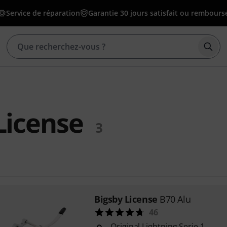
Service de réparation
Garantie 30 jours satisfait ou rembours
Déma
License
3
Bigsby License
B70 Alu
46
Original Lightning Serie 1