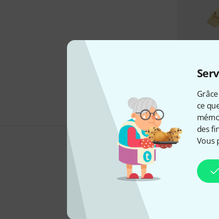
Serv
Grâce 
ce que
mémori
des fi
Vous 