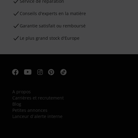
Service de réparation
Conseils d'experts en la matière
Garantie satisfait ou remboursé
Le plus grand stock d'Europe
A propos
Carrières et recrutement
Blog
Petites annonces
Lanceur d´alerte interne