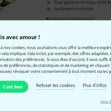
Pour guitares Archtop, Solid 
Facilement montable
Disponible immédiatement
is avec amour !
Envoi gratuit à partir de 6
Les prix sont indiqués avec TVA
à nos cookies, nous souhaitons vous offrir la meilleure expér
 cela implique. Cela inclut, par exemple, des offres adaptées, 
sation des préférences. Si vous êtes d'accord, il vous suffit d'
ns de préférences, de statistiques et de marketing en cliquant 
pouvez révoquer votre consentement à tout moment via les p
Aimez-vous ce que vous voyez ?
Refuser les cookies
Plus d´infos
C'est bon
Partager
Aide et commentaires
Infos 