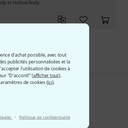
Body et Hollow Body
9 €
 comprise
ience d'achat possible, avec tout
des publicités personnalisées et la
accepter l'utilisation de cookies à
sur "D'accord!" (
afficher tout
).
aramètres de cookies (
ici
).
·
légales
Politique de confidentialité