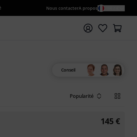
é
Nous contacter
A propos
FR / €
rrer la recherche avec le terme de recherche {searchTerm
Conseil
Popularité
145
€