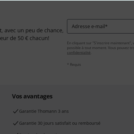
Adresse e-mail
*
, avec un peu de chance,
leur de 50 € chacun!
En cliquant sur "S'inscrire maintenant", 
possible à tout moment. Vous pouvez tro
confidentialité
.
* Requis
Vos avantages
Ga­ran­tie Thomann 3 ans
Garantie 30 jours satisfait ou remboursé