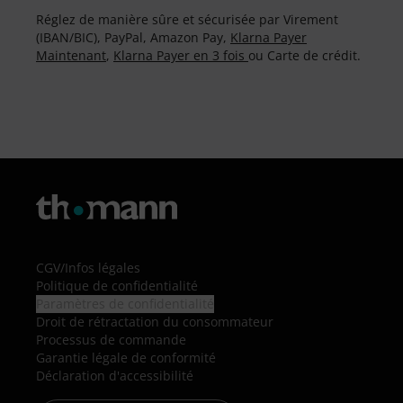
Réglez de manière sûre et sécurisée par Virement
(IBAN/BIC), PayPal, Amazon Pay,
Klarna Payer
Maintenant
,
Klarna Payer en 3 fois
ou Carte de crédit.
CGV
/
Infos légales
Politique de confidentialité
Paramètres de confidentialité
Droit de rétractation du consommateur
Processus de commande
Garantie légale de conformité
Déclaration d'accessibilité