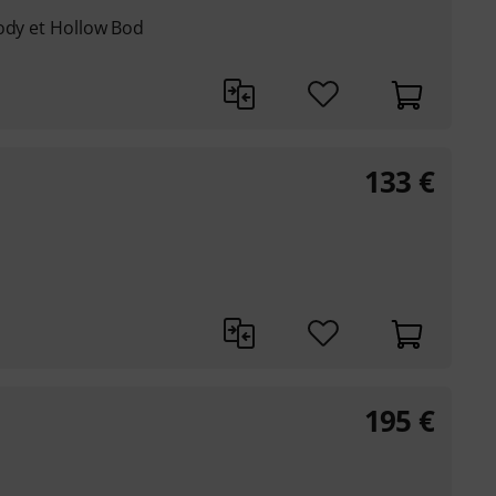
ody et Hollow Bod
133
€
195
€