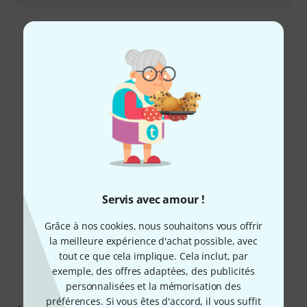
Envoi gratuit à partir de 69 €
Les prix sont indiqués avec TVA comprise
Aimez-vous ce que vous voyez ?
Partager
Aide et commentaires
Servis avec amour !
Grâce à nos cookies, nous souhaitons vous offrir
la meilleure expérience d'achat possible, avec
tout ce que cela implique. Cela inclut, par
exemple, des offres adaptées, des publicités
personnalisées et la mémorisation des
Newsletters Thomann
préférences. Si vous êtes d'accord, il vous suffit