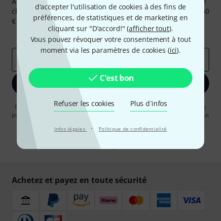
Abonnez-vous à la newsletter Thomann et, avec un peu de
d'accepter l'utilisation de cookies à des fins de
chance, gagnez l'un des 50 bons d'achat d'une valeur de 50
préférences, de statistiques et de marketing en
€ chacun!
cliquant sur "D'accord!" (
afficher tout
).
Articles inspirants
Deals
Aperçus Thomann
Vous pouvez révoquer votre consentement à tout
moment via les paramètres de cookies (
ici
).
Adresse e-mail
*
C'est bon
S'inscrire maintenant
Refuser les cookies
Plus d´infos
En cliquant sur "S'inscrire maintenant", vous acceptez de recevoir des
publicités par e-mail. La désinscription est possible à tout moment. Vous
pouvez trouver plus d'informations à ce sujet dans notre
Politique de
·
Infos légales
Politique de confidentialité
confidentialité
.
* Requis
Achetez et payez en toute sécurité