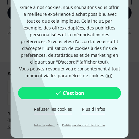
Grâce à nos cookies, nous souhaitons vous offrir
S'inscrire maintenant
la meilleure expérience d'achat possible, avec
tout ce que cela implique. Cela inclut, par
En cliquant sur "S'inscrire maintenant", vous acceptez de recevoir des
exemple, des offres adaptées, des publicités
publicités par e-mail. La désinscription est possible à tout moment. Vous
personnalisées et la mémorisation des
pouvez trouver plus d'informations à ce sujet dans notre
Politique de
préférences. Si vous êtes d'accord, il vous suffit
confidentialité
.
d'accepter l'utilisation de cookies à des fins de
* Requis
préférences, de statistiques et de marketing en
cliquant sur "D'accord!" (
afficher tout
).
Vous pouvez révoquer votre consentement à tout
Achetez et payez en toute sécurité
moment via les paramètres de cookies (
ici
).
C'est bon
Refuser les cookies
Plus d´infos
Réglez de manière sûre et sécurisée par Virement
(IBAN/BIC), PayPal, Amazon Pay,
Klarna Payer Maintenant
,
·
Infos légales
Politique de confidentialité
Klarna Payer en 3 fois
ou Carte de crédit.