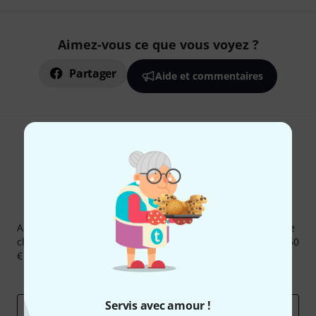
Aimez-vous ce que vous voyez ?
Partager
Aide et commentaires
Newsletters Thomann
Abonnez-vous à la newsletter Thomann et, avec un peu de
chance, gagnez l'un des 50 bons d'achat d'une valeur de 50
€ chacun!
Articles inspirants
Deals
Aperçus Thomann
Servis avec amour !
Adresse e-mail
*