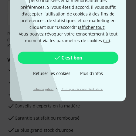
personnalisées et la mémorisation des
préférences. Si vous êtes d'accord, il vous suffit
d'accepter l'utilisation de cookies à des fins de
préférences, de statistiques et de marketing en
cliquant sur "D'accord!" (
afficher tout
).
Réglez de manière sûre et sécurisée par Virement
Vous pouvez révoquer votre consentement à tout
(IBAN/BIC), PayPal, Amazon Pay,
Klarna Payer Maintenant
,
moment via les paramètres de cookies (
ici
).
Klarna Payer en 3 fois
ou Carte de crédit.
C'est bon
Vos avantages
Ga­ran­tie Thomann 3 ans
Refuser les cookies
Plus d´infos
Garantie 30 jours satisfait ou remboursé
·
Infos légales
Politique de confidentialité
Service de réparation
Conseils d'experts en la matière
Garantie satisfait ou remboursé
Le plus grand stock d'Europe