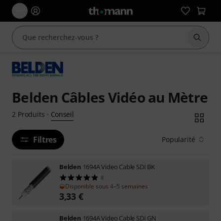
Démarr
Belden Câbles Vidéo au Mètre
Conseil
2
Produits
·
Filtres
Popularité
Belden
1694A Video Cable SDI BK
8
Disponible sous 4–5 semaines
3,33
€
Belden
1694A Video Cable SDI GN