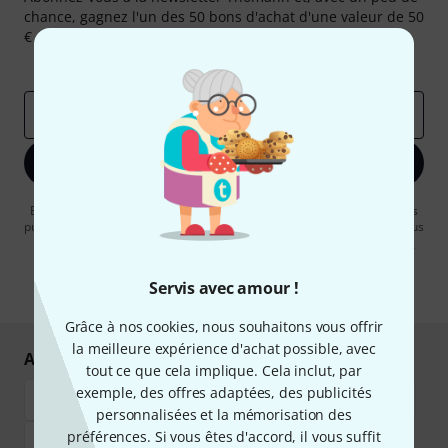
chance, gagnez l'un des 50 bons d'achat d'une valeur de 50
€ chacun!
Articles inspirants
Deals
Aperçus Thomann
Adresse e-mail
*
S'inscrire maintenant
En cliquant sur "S'inscrire maintenant", vous acceptez de recevoir des
publicités par e-mail. La désinscription est possible à tout moment. Vous
pouvez trouver plus d'informations à ce sujet dans notre
Politique de
confidentialité
.
Servis avec amour !
* Requis
Grâce à nos cookies, nous souhaitons vous offrir
la meilleure expérience d'achat possible, avec
Achetez et payez en toute sécurité
tout ce que cela implique. Cela inclut, par
exemple, des offres adaptées, des publicités
personnalisées et la mémorisation des
préférences. Si vous êtes d'accord, il vous suffit