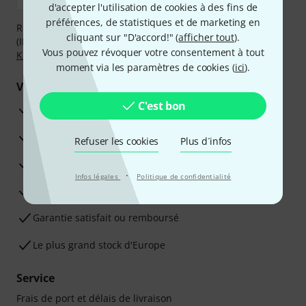
d'accepter l'utilisation de cookies à des fins de
préférences, de statistiques et de marketing en
Réglez de manière sûre et sécurisée par Virement
cliquant sur "D'accord!" (
afficher tout
).
(IBAN/BIC), PayPal, Amazon Pay,
Klarna Payer Maintenant
,
Vous pouvez révoquer votre consentement à tout
Klarna Payer en 3 fois
ou Carte de crédit.
moment via les paramètres de cookies (
ici
).
Vos avantages
C'est bon
Ga­ran­tie Thomann 3 ans
Garantie 30 jours satisfait ou remboursé
Refuser les cookies
Plus d´infos
Service de réparation
·
Infos légales
Politique de confidentialité
Conseils d'experts en la matière
Garantie satisfait ou remboursé
Le plus grand stock d'Europe
Service
Frais de port et délais de livraison