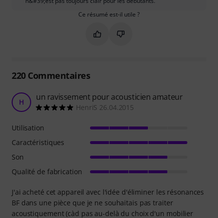
n&#39;est pas toujours clair pour les débutants.
Ce résumé est-il utile ?
Marquer ce résumé comme utile
Marquer ce résumé comme in
220
Commentaires
un ravissement pour acousticien amateur
H
HenriS 26.04.2015
Utilisation
Caractéristiques
Son
Qualité de fabrication
J'ai acheté cet appareil avec l'idée d'éliminer les résonances
BF dans une pièce que je ne souhaitais pas traiter
acoustiquement (càd pas au-delà du choix d'un mobilier