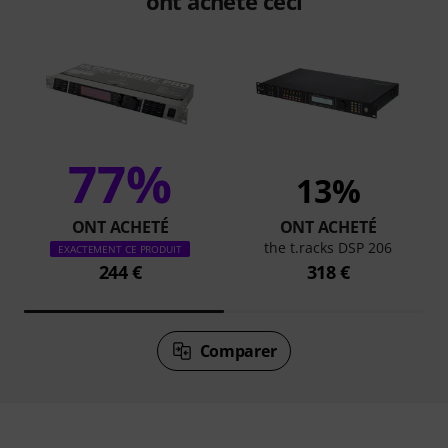
ont acheté ceci
77%
13%
ONT ACHETÉ
ONT ACHETÉ
the t.racks DSP 206
EXACTEMENT CE PRODUIT
244 €
318 €
Comparer