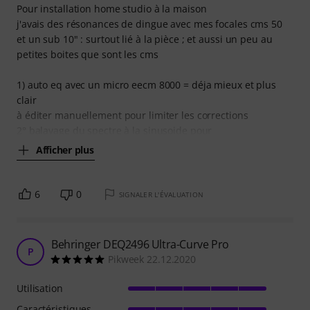
Pour installation home studio à la maison
j'avais des résonances de dingue avec mes focales cms 50
et un sub 10" : surtout lié à la pièce ; et aussi un peu au
petites boites que sont les cms
1) auto eq avec un micro eecm 8000 = déja mieux et plus
clair
à éditer manuellement pour limiter les corrections
2° balayage du spectre à la sinusoide pour
Afficher plus
6
0
SIGNALER L'ÉVALUATION
Behringer DEQ2496 Ultra-Curve Pro
P
Pikweek 22.12.2020
Utilisation
Caractéristiques