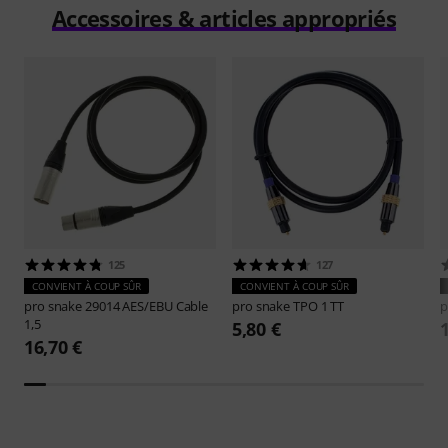
Accessoires & articles appropriés
125
127
CONVIENT À COUP SÛR
CONVIENT À COUP SÛR
pro snake
29014 AES/EBU Cable
pro snake
TPO 1 TT
p
1,5
5,80 €
16,70 €