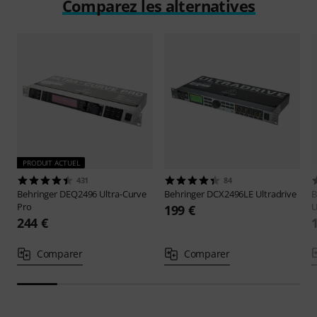
Comparez les alternatives
PRODUIT ACTUEL
431
84
Behringer
DEQ2496 Ultra-Curve
Behringer
DCX2496LE Ultradrive
B
Pro
U
199 €
244 €
Comparer
Comparer