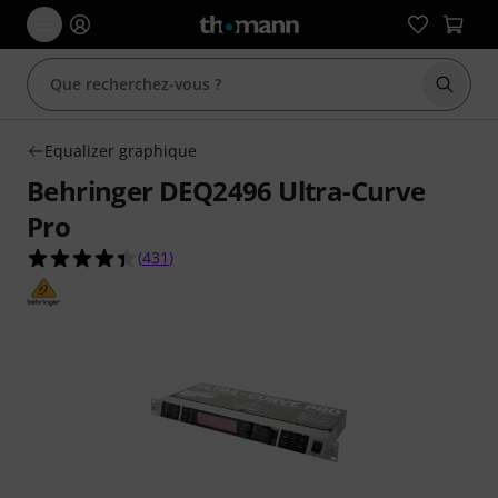
Démarr
Equalizer graphique
Behringer DEQ2496 Ultra-Curve
Pro
4.4 étoiles sur 5 d'après 431 évaluations clients
(
431
)