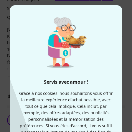
Son
Qualité de fabrication
J'ai installé ce produit sur ma chaine HIFI (ampli harmon
Kardon 100 Watts, enceintes Focal CHORUS 726, caisson de
basse Focal Sub 300 P= table de mixage Behringer Xenys
1002B, lecteur cd dvd Technics) et après définition de
l'attendu sonore en ajustant les courbes d'équalisation
facilement sur cet outil, le micro capte et ajuste . On
mémorise et on a une nouvelle
Afficher plus
Servis avec amour !
Grâce à nos cookies, nous souhaitons vous offrir
2
1
SIGNALER L'ÉVALUATION
la meilleure expérience d'achat possible, avec
tout ce que cela implique. Cela inclut, par
exemple, des offres adaptées, des publicités
Surprenant...
personnalisées et la mémorisation des
B
Brouno 21.11.2011
préférences. Si vous êtes d'accord, il vous suffit