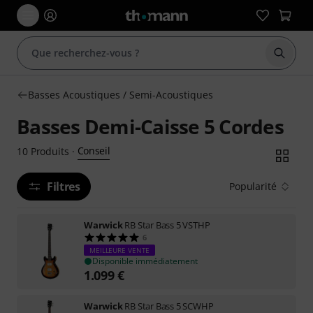
Démarr
Basses Acoustiques / Semi-Acoustiques
Basses Demi-Caisse 5 Cordes
Conseil
10
Produits
·
Filtres
Popularité
Warwick
RB Star Bass 5 VSTHP
6
MEILLEURE VENTE
Disponible immédiatement
1.099
€
Warwick
RB Star Bass 5 SCWHP