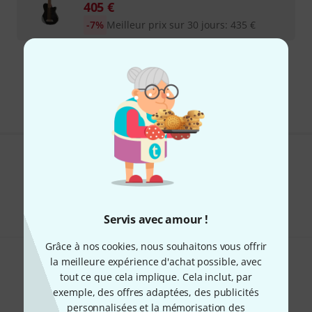
405
€
-7%
Meilleur prix sur 30 jours
:
435
€
Envoi gratuit à partir de 69 €
Les prix sont indiqués avec TVA comprise
Aimez-vous ce que vous voyez ?
Partager
Aide et commentaires
Servis avec amour !
Grâce à nos cookies, nous souhaitons vous offrir
la meilleure expérience d'achat possible, avec
tout ce que cela implique. Cela inclut, par
exemple, des offres adaptées, des publicités
personnalisées et la mémorisation des