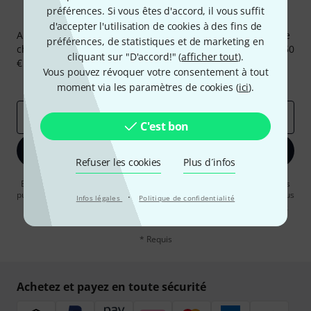
préférences. Si vous êtes d'accord, il vous suffit
Newsletters Thomann
d'accepter l'utilisation de cookies à des fins de
Abonnez-vous à la newsletter Thomann et, avec un peu de
préférences, de statistiques et de marketing en
chance, gagnez l'un des 50 bons d'achat d'une valeur de 50
cliquant sur "D'accord!" (
afficher tout
).
€ chacun!
Vous pouvez révoquer votre consentement à tout
Articles inspirants
Deals
Aperçus Thomann
moment via les paramètres de cookies (
ici
).
Adresse e-mail
*
C'est bon
S'inscrire maintenant
Refuser les cookies
Plus d´infos
En cliquant sur "S'inscrire maintenant", vous acceptez de recevoir des
publicités par e-mail. La désinscription est possible à tout moment. Vous
·
Infos légales
Politique de confidentialité
pouvez trouver plus d'informations à ce sujet dans notre
Politique de
confidentialité
.
* Requis
Achetez et payez en toute sécurité