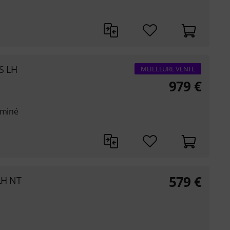
NS LH
MEILLEURE VENTE
979
€
aminé
579
€
LH NT