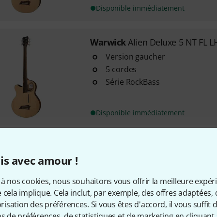
Disponible immédiatement
Warwick
Alien Deluxe 5 NT FL L
Version gaucher
5 cordes
Série RockBass
Disponible immédiatement
Warwick
Alien Deluxe Hybrid 4 
is avec amour !
1
Version gaucher
à nos cookies, nous souhaitons vous offrir la meilleure expér
Forme Thin-Line - profondeur
 cela implique. Cela inclut, par exemple, des offres adaptées, 
Table en épicéa de Sitka AA ma
sation des préférences. Si vous êtes d'accord, il vous suffit d'
ns de préférences, de statistiques et de marketing en cliquant 