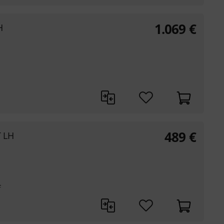
1.069
€
H
489
€
T LH
f