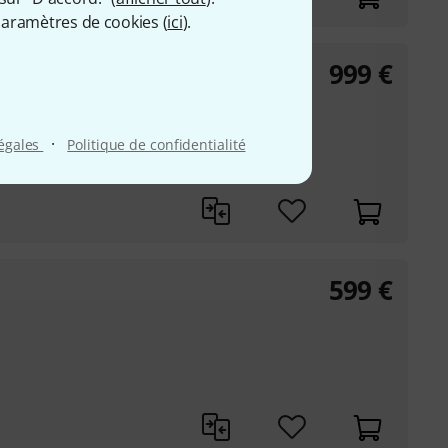
aramètres de cookies (
ici
).
999
€
·
légales
Politique de confidentialité
599
€