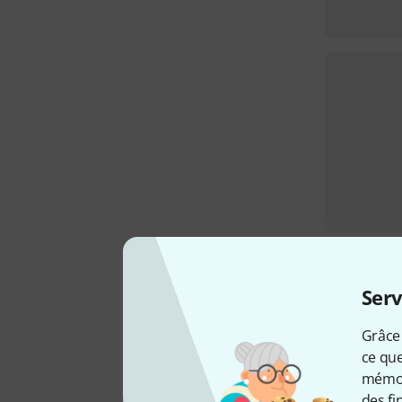
Serv
Grâce 
ce que
mémori
des fi