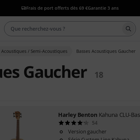
Frais de port offerts dès 69 €
Garantie 3 ans
Déma
 Acoustiques / Semi-Acoustiques
Basses Acoustiques Gaucher
ues Gaucher
18
Harley Benton
Kahuna CLU-Bas
54
Version gaucher
Série Custom Line Kahuna