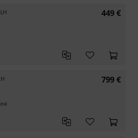
449
€
 LH
799
€
LH
miné