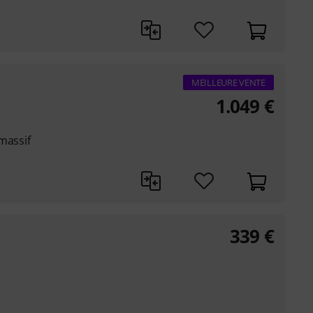
MEILLEURE VENTE
1.049
€
massif
339
€