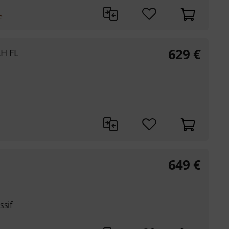
e
629
€
LH FL
649
€
ssif