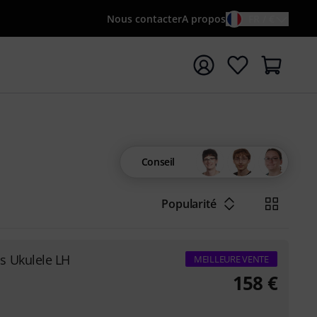
Nous contacter
A propos
FR / €
rrer la recherche avec le terme de recherche {searchTerm
Conseil
Popularité
s Ukulele LH
MEILLEURE VENTE
158
€