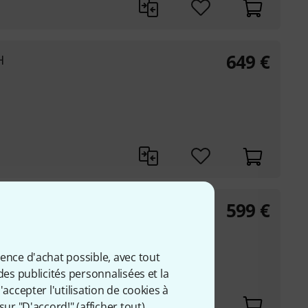
649
€
H
599
€
LH NT
ience d'achat possible, avec tout
 du corps: 80 mm
des publicités personnalisées et la
ssif
accepter l'utilisation de cookies à
sur "D'accord!" (
afficher tout
).