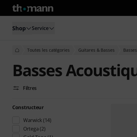
Shop
Service
Toutes les catégories
Guitares & Basses
Basses
Basses Acoustiq
Filtres
Constructeur
Warwick
(14)
Ortega
(2)