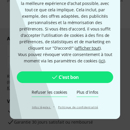
publicités par e-mail. La désinscription est possible à tout moment. Vous
la meilleure expérience d'achat possible, avec
pouvez trouver plus d'informations à ce sujet dans notre
Politique de
tout ce que cela implique. Cela inclut, par
confidentialité
.
exemple, des offres adaptées, des publicités
* Requis
personnalisées et la mémorisation des
préférences. Si vous êtes d'accord, il vous suffit
d'accepter l'utilisation de cookies à des fins de
Achetez et payez en toute sécurité
préférences, de statistiques et de marketing en
cliquant sur "D'accord!" (
afficher tout
).
Vous pouvez révoquer votre consentement à tout
moment via les paramètres de cookies (
ici
).
Réglez de manière sûre et sécurisée par Virement
C'est bon
(IBAN/BIC), PayPal, Amazon Pay,
Klarna Payer Maintenant
,
Klarna Payer en 3 fois
ou Carte de crédit.
Refuser les cookies
Plus d´infos
Vos avantages
·
Infos légales
Politique de confidentialité
Ga­ran­tie Thomann 3 ans
Garantie 30 jours satisfait ou remboursé