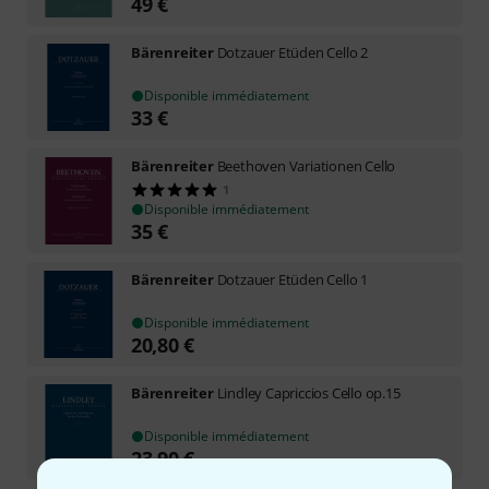
49
€
Bärenreiter
Dotzauer Etüden Cello 2
Disponible immédiatement
33
€
Bärenreiter
Beethoven Variationen Cello
1
Disponible immédiatement
35
€
Bärenreiter
Dotzauer Etüden Cello 1
Disponible immédiatement
20,80
€
Bärenreiter
Lindley Capriccios Cello op.15
Disponible immédiatement
23,90
€