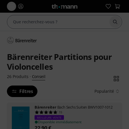
Démarr
Bärenreiter Partitions pour
Violoncelles
Conseil
26
Produits
·
Filtres
Popularité
Bärenreiter
Bach Sechs Suiten BWV1007-1012
15
MEILLEURE VENTE
Disponible immédiatement
22,90
€