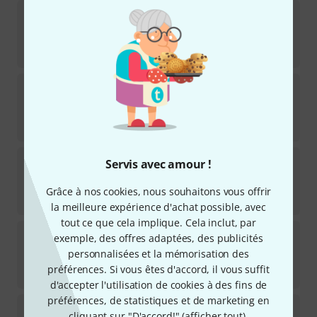
Bärenreiter
Grützmacher Technologie
Disponible immédiatement
45
€
Bärenreiter
Gabrielli Werke für Cello
Disponible immédiatement
41
€
Bärenreiter
Beethoven Sonate op. 17
Servis avec amour !
Disponible immédiatement
Grâce à nos cookies, nous souhaitons vous offrir
22,90
€
la meilleure expérience d'achat possible, avec
tout ce que cela implique. Cela inclut, par
Bärenreiter
Rachmaninow Werke für Cello
exemple, des offres adaptées, des publicités
1
personnalisées et la mémorisation des
Disponible immédiatement
préférences. Si vous êtes d'accord, il vous suffit
44
€
d'accepter l'utilisation de cookies à des fins de
préférences, de statistiques et de marketing en
Bärenreiter
Dvorák Slavonic Dances op.46
cliquant sur "D'accord!" (
afficher tout
).