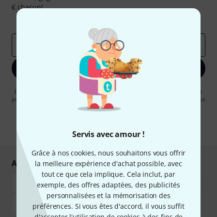
€ chacun!
Articles inspirants
Deals
Aperçus Thomann
Adresse e-mail
*
S'inscrire maintenant
En cliquant sur "S'inscrire maintenant", vous acceptez de recevoir des
publicités par e-mail. La désinscription est possible à tout moment. Vous
pouvez trouver plus d'informations à ce sujet dans notre
Politique de
confidentialité
.
* Requis
Servis avec amour !
Grâce à nos cookies, nous souhaitons vous offrir
Achetez et payez en toute sécurité
la meilleure expérience d'achat possible, avec
tout ce que cela implique. Cela inclut, par
exemple, des offres adaptées, des publicités
personnalisées et la mémorisation des
préférences. Si vous êtes d'accord, il vous suffit
d'accepter l'utilisation de cookies à des fins de