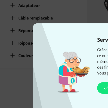
Adaptateur
Câble remplaçable
Réponse en fréquence min.
Serv
Réponse en fréquence max.
Grâce 
ce que
Couleur
mémori
des fi
Vous 