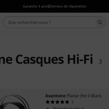
Garantie 3 ans
Service de réparation
Déma
e Casques Hi-Fi
3
Avantone
Planar the II Black
5
Magnétostatique