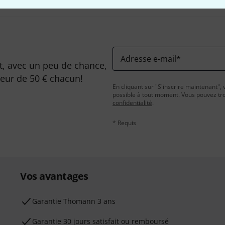
Adresse e-mail
*
, avec un peu de chance,
leur de 50 € chacun!
En cliquant sur "S'inscrire maintenant", 
possible à tout moment. Vous pouvez tro
confidentialité
.
* Requis
Vos avantages
Ga­ran­tie Thomann 3 ans
Garantie 30 jours satisfait ou remboursé