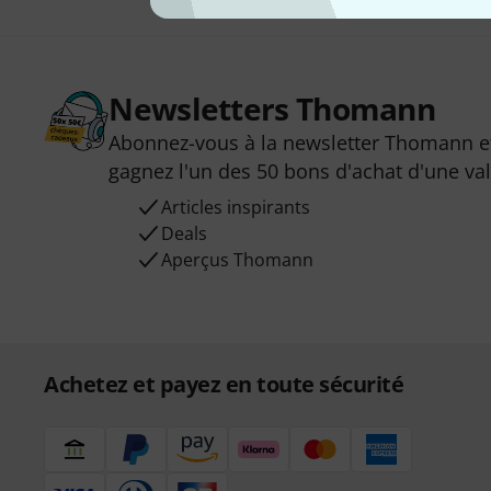
Newsletters Thomann
Abonnez-vous à la newsletter Thomann et
gagnez l'un des 50 bons d'achat d'une va
Articles inspirants
Deals
Aperçus Thomann
Achetez et payez en toute sécurité