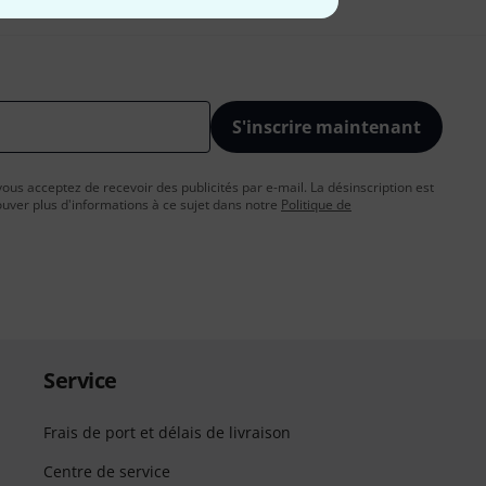
S'inscrire maintenant
vous acceptez de recevoir des publicités par e-mail. La désinscription est
uver plus d'informations à ce sujet dans notre
Politique de
Service
Frais de port et délais de livraison
Centre de service