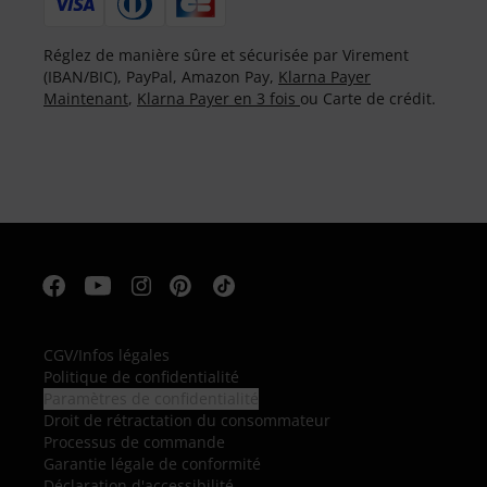
Réglez de manière sûre et sécurisée par Virement
(IBAN/BIC), PayPal, Amazon Pay,
Klarna Payer
Maintenant
,
Klarna Payer en 3 fois
ou Carte de crédit.
CGV
/
Infos légales
Politique de confidentialité
Paramètres de confidentialité
Droit de rétractation du consommateur
Processus de commande
Garantie légale de conformité
Déclaration d'accessibilité