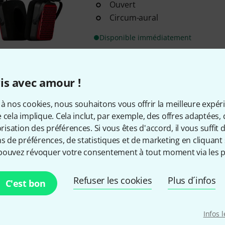
Ouvert
Circum-aural
Disponible immédiatement
Envoi gratuit à partir de 6
is avec amour !
Les prix sont indiqués avec TVA
à nos cookies, nous souhaitons vous offrir la meilleure expér
 cela implique. Cela inclut, par exemple, des offres adaptées, 
sation des préférences. Si vous êtes d'accord, il vous suffit d'
ns de préférences, de statistiques et de marketing en cliquant 
pouvez révoquer votre consentement à tout moment via les p
Aimez-vous ce que vous voyez ?
Refuser les cookies
Plus d´infos
C'est bon
Partager
Aide et commentaires
Infos 