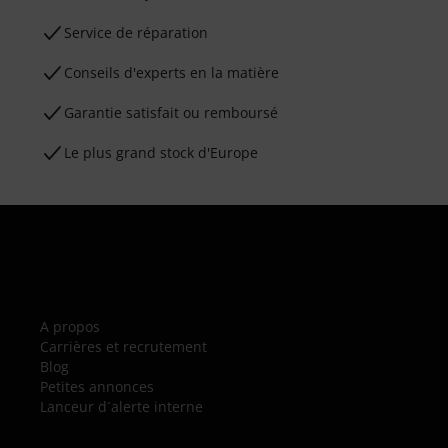
Service de réparation
Conseils d'experts en la matière
Garantie satisfait ou remboursé
Le plus grand stock d'Europe
A propos
Carrières et recrutement
Blog
Petites annonces
Lanceur d´alerte interne