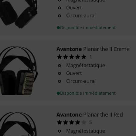
Ouvert
Circum-aural
Disponible immédiatement
Avantone
Planar the II Creme
1
Magnétostatique
Ouvert
Circum-aural
Disponible immédiatement
Avantone
Planar the II Red
5
Magnétostatique